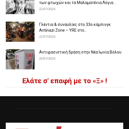
των φτωχών και τα Μαλαματένια Λόγια...
22/07/2026
Γλέντια & συναυλίες στο 33ο κάμπινγκ
Antinazi Zone – YRE στο...
22/07/2026
Αντιφασιστική δράση στην Νέα Ιωνία Βόλου
20/07/2026
Ελάτε σ' επαφή με το «Ξ» !