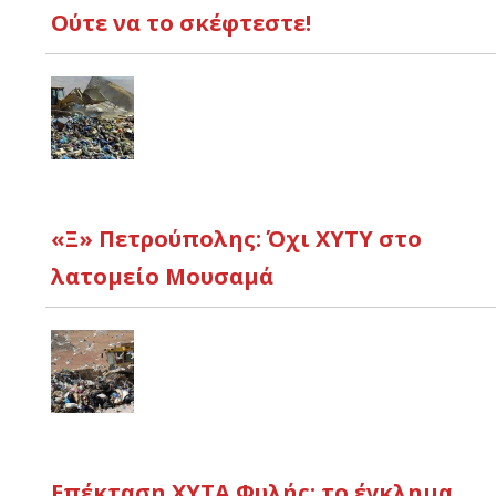
Ούτε να το σκέφτεστε!
«Ξ» Πετρούπολης: Όχι ΧΥΤΥ στο
λατομείο Μουσαμά
Επέκταση ΧΥΤΑ Φυλής: το έγκλημα