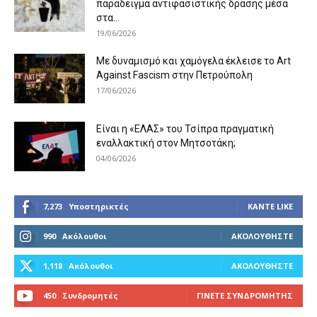
παράδειγμα αντιφασιστικής δράσης μέσα
στα...
19/06/2026
Με δυναμισμό και χαμόγελα έκλεισε το Art
Against Fascism στην Πετρούπολη
17/06/2026
Είναι η «ΕΛΑΣ» του Τσίπρα πραγματική
εναλλακτική στον Μητσοτάκη;
04/06/2026
7,273
Υποστηρικτές
ΚΆΝΤΕ LIKE
990
Ακόλουθοι
ΑΚΟΛΟΥΘΉΣΤΕ
1,118
Ακόλουθοι
ΑΚΟΛΟΥΘΉΣΤΕ
450
Συνδρομητές
ΓΊΝΕΤΕ ΣΥΝΔΡΟΜΗΤΉΣ