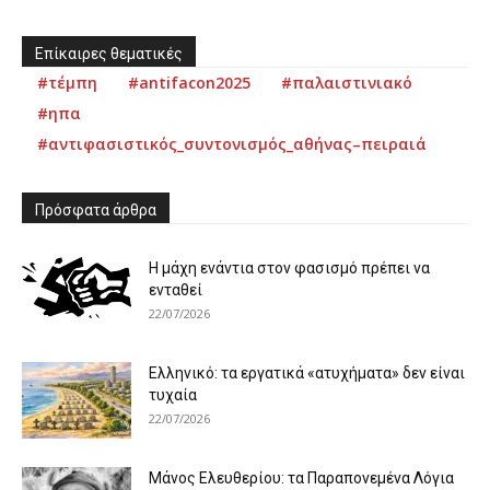
Επίκαιρες θεματικές
#τέμπη
#antifacon2025
#παλαιστινιακό
#ηπα
#αντιφασιστικός_συντονισμός_αθήνας–πειραιά
Πρόσφατα άρθρα
Η μάχη ενάντια στον φασισμό πρέπει να
ενταθεί
22/07/2026
Ελληνικό: τα εργατικά «ατυχήματα» δεν είναι
τυχαία
22/07/2026
Μάνος Ελευθερίου: τα Παραπονεμένα Λόγια