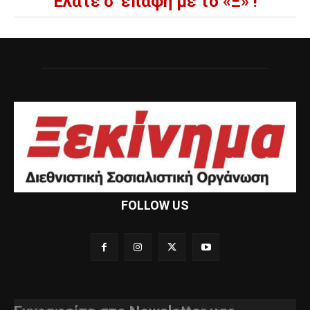
Ελάτε σ' επαφή με το «Ξ» !
FOLLOW US