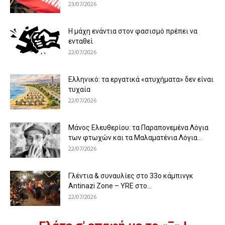
23/07/2026
Η μάχη ενάντια στον φασισμό πρέπει να
ενταθεί
22/07/2026
Ελληνικό: τα εργατικά «ατυχήματα» δεν είναι
τυχαία
22/07/2026
Μάνος Ελευθερίου: τα Παραπονεμένα Λόγια
των φτωχών και τα Μαλαματένια Λόγια...
22/07/2026
Γλέντια & συναυλίες στο 33ο κάμπινγκ
Antinazi Zone – YRE στο...
22/07/2026