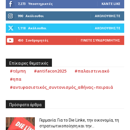
7,273
Υποστηρικτές
ΚΆΝΤΕ LIKE
990
Ακόλουθοι
ΑΚΟΛΟΥΘΉΣΤΕ
1,118
Ακόλουθοι
ΑΚΟΛΟΥΘΉΣΤΕ
450
Συνδρομητές
ΓΊΝΕΤΕ ΣΥΝΔΡΟΜΗΤΉΣ
Επίκαιρες θεματικές
#τέμπη
#antifacon2025
#παλαιστινιακό
#ηπα
#αντιφασιστικός_συντονισμός_αθήνας–πειραιά
Πρόσφατα άρθρα
Γερμανία: Για το Die Linke, την οικονομία, τη
στρατιωτικοποίηση και την...