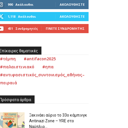
990
Ακόλουθοι
ΑΚΟΛΟΥΘΉΣΤΕ
1,118
Ακόλουθοι
ΑΚΟΛΟΥΘΉΣΤΕ
451
Συνδρομητές
ΓΊΝΕΤΕ ΣΥΝΔΡΟΜΗΤΉΣ
Επίκαιρες θεματικές
#τέμπη
#antifacon2025
#παλαιστινιακό
#ηπα
#αντιφασιστικός_συντονισμός_αθήνας–
πειραιά
Πρόσφατα άρθρα
Ξεκινάει αύριο το 33ο κάμπινγκ
Antinazi Zone – YRE στο
Ναύπλιο...