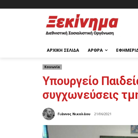
ΑΡΧΙΚΉ ΣΕΛΊΔΑ
ΆΡΘΡΑ
ΕΦΗΜΕΡΊ
Κοινωνία
Υπουργείο Παιδεί
συγχωνεύσεις τμ
Γιάννος Νικολάου
21/06/2021