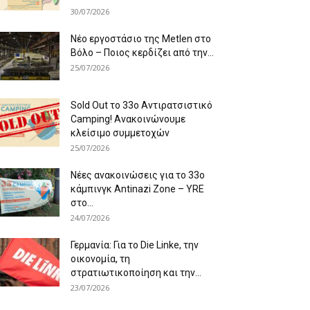
30/07/2026
Νέο εργοστάσιο της Metlen στο
Βόλο – Ποιος κερδίζει από την...
25/07/2026
Sold Out το 33ο Αντιρατσιστικό
Camping! Ανακοινώνουμε
κλείσιμο συμμετοχών
25/07/2026
Νέες ανακοινώσεις για το 33ο
κάμπινγκ Antinazi Zone – YRE
στο...
24/07/2026
Γερμανία: Για το Die Linke, την
οικονομία, τη
στρατιωτικοποίηση και την...
23/07/2026