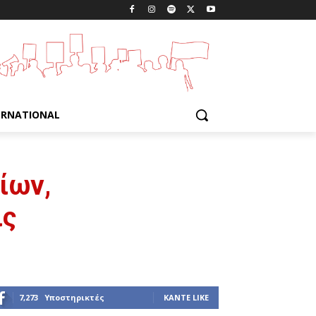
ERNATIONAL
ίων,
ις
7,273
Υποστηρικτές
ΚΆΝΤΕ LIKE