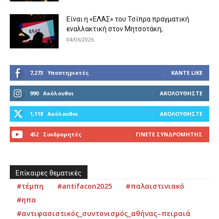
Είναι η «ΕΛΑΣ» του Τσίπρα πραγματική
εναλλακτική στον Μητσοτάκη;
04/06/2026
7,273
Υποστηρικτές
ΚΆΝΤΕ LIKE
990
Ακόλουθοι
ΑΚΟΛΟΥΘΉΣΤΕ
1,118
Ακόλουθοι
ΑΚΟΛΟΥΘΉΣΤΕ
452
Συνδρομητές
ΓΊΝΕΤΕ ΣΥΝΔΡΟΜΗΤΉΣ
Επίκαιρες θεματικές
#τέμπη
#antifacon2025
#παλαιστινιακό
#ηπα
#αντιφασιστικός_συντονισμός_αθήνας–πειραιά