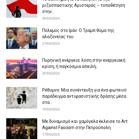
ριζοσπαστικής Αριστεράς – τοποθέτηση
στην...
30/06/2026
Πόλεμος στο Ιράν: Ο Τραμπ θύμα της
αλαζονείας του
27/06/2026
Πυρηνική ενέργεια: λύση στην ενεργειακή
κρίση, ή παγκόσμια απειλή;
20/06/2026
Ρέθυμνο: Μια συνέντευξη για ένα φωτεινό
παράδειγμα αντιφασιστικής δράσης μέσα
στα...
19/06/2026
Με δυναμισμό και χαμόγελα έκλεισε το Art
Against Fascism στην Πετρούπολη
17/06/2026