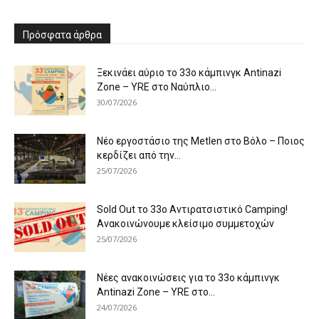
Πρόσφατα άρθρα
Ξεκινάει αύριο το 33ο κάμπινγκ Antinazi
Zone – YRE στο Ναύπλιο...
30/07/2026
Νέο εργοστάσιο της Metlen στο Βόλο – Ποιος
κερδίζει από την...
25/07/2026
Sold Out το 33ο Αντιρατσιστικό Camping!
Ανακοινώνουμε κλείσιμο συμμετοχών
25/07/2026
Νέες ανακοινώσεις για το 33ο κάμπινγκ
Antinazi Zone – YRE στο...
24/07/2026