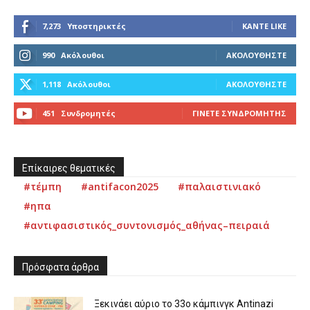
7,273
Υποστηρικτές
ΚΆΝΤΕ LIKE
990
Ακόλουθοι
ΑΚΟΛΟΥΘΉΣΤΕ
1,118
Ακόλουθοι
ΑΚΟΛΟΥΘΉΣΤΕ
451
Συνδρομητές
ΓΊΝΕΤΕ ΣΥΝΔΡΟΜΗΤΉΣ
Επίκαιρες θεματικές
#τέμπη
#antifacon2025
#παλαιστινιακό
#ηπα
#αντιφασιστικός_συντονισμός_αθήνας–πειραιά
Πρόσφατα άρθρα
Ξεκινάει αύριο το 33ο κάμπινγκ Antinazi