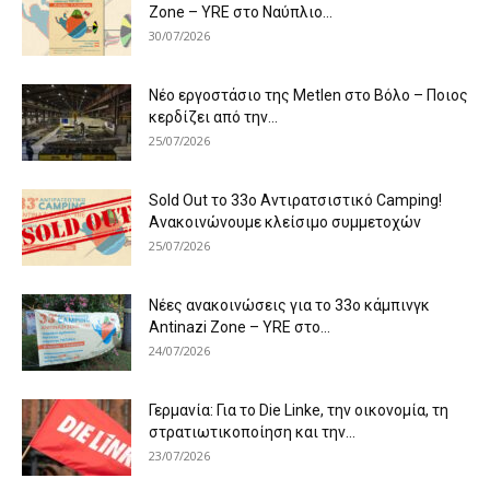
Zone – YRE στο Ναύπλιο...
30/07/2026
Νέο εργοστάσιο της Metlen στο Βόλο – Ποιος
κερδίζει από την...
25/07/2026
Sold Out το 33ο Αντιρατσιστικό Camping!
Ανακοινώνουμε κλείσιμο συμμετοχών
25/07/2026
Νέες ανακοινώσεις για το 33ο κάμπινγκ
Antinazi Zone – YRE στο...
24/07/2026
Γερμανία: Για το Die Linke, την οικονομία, τη
στρατιωτικοποίηση και την...
23/07/2026