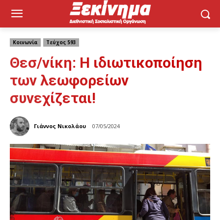
Κοινωνία
Τεύχος 593
Θεσ/νίκη: Η ιδιωτικοποίηση
των λεωφορείων
συνεχίζεται!
Γιάννος Νικολάου
07/05/2024