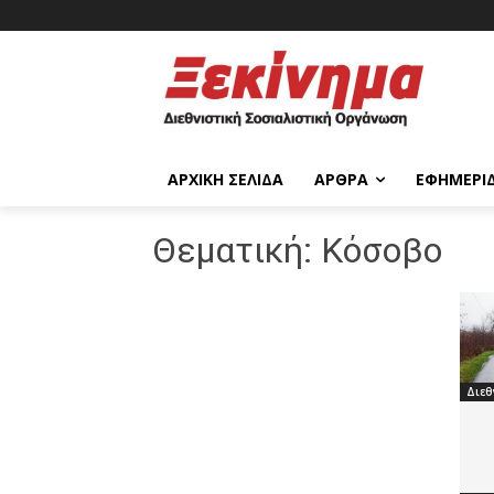
ΑΡΧΙΚΉ ΣΕΛΊΔΑ
ΆΡΘΡΑ
ΕΦΗΜΕΡΊ
Θεματική:
Κόσοβο
Διεθ