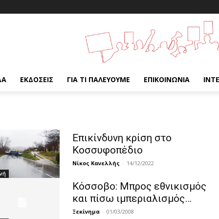
ΔΑ
ΕΚΔΌΣΕΙΣ
ΓΙΑ ΤΙ ΠΑΛΕΎΟΥΜΕ
ΕΠΙΚΟΙΝΩΝΊΑ
INT
Επικίνδυνη κρίση στο
Κοσσυφοπέδιο
Νίκος Κανελλής
-
14/12/2022
νή
Κόσσοβο: Μπρος εθνικισμός
και πίσω ιμπεριαλισμός…
Ξεκίνημα
-
01/03/2008