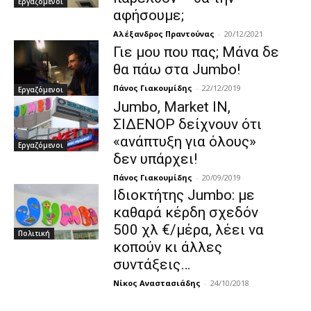
Εργαζόμενοι
αφήσουμε;
Αλέξανδρος Πραντούνας
-
20/12/2021
Γιε μου που πας; Μάνα δε
θα πάω στα Jumbo!
Πάνος Γιακουμίδης
-
22/12/2019
Εργαζόμενοι
Jumbo, Market IN,
ΣΙΔΕΝΟΡ δείχνουν ότι
«ανάπτυξη για όλους»
Εργαζόμενοι
δεν υπάρχει!
Πάνος Γιακουμίδης
-
20/09/2019
Ιδιοκτήτης Jumbo: με
καθαρά κέρδη σχεδόν
500 χλ €/μέρα, λέει να
Πολιτική
κοπούν κι άλλες
συντάξεις…
Νίκος Αναστασιάδης
-
24/10/2018