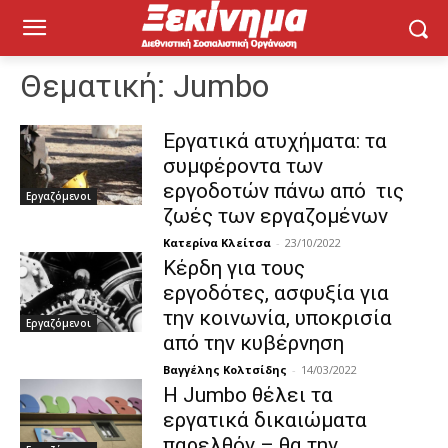
Θεματική:
Jumbo
Εργατικά ατυχήματα: τα
συμφέροντα των
εργοδοτών πάνω από τις
Εργαζόμενοι
ζωές των εργαζομένων
Κατερίνα Κλείτσα
-
23/10/2022
Κέρδη για τους
εργοδότες, ασφυξία για
την κοινωνία, υποκρισία
Εργαζόμενοι
από την κυβέρνηση
Βαγγέλης Κολτσίδης
-
14/03/2022
Η Jumbo θέλει τα
εργατικά δικαιώματα
παρελθόν – θα την