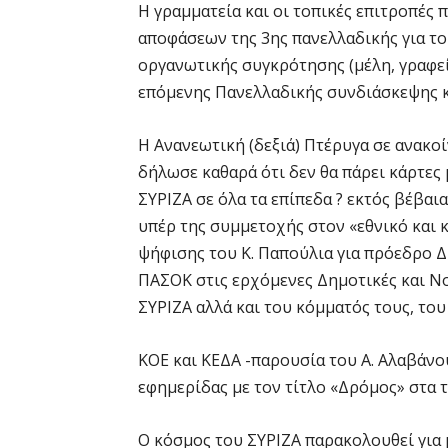
Η γραμματεία και οι τοπικές επιτροπέ
αποφάσεων της 3ης πανελλαδικής για το
οργανωτικής συγκρότησης (μέλη, γραφεί
επόμενης Πανελλαδικής συνδιάσκεψης κ
Η Ανανεωτική (δεξιά) Πτέρυγα σε ανακο
δήλωσε καθαρά ότι δεν θα πάρει κάρτες 
ΣΥΡΙΖΑ σε όλα τα επίπεδα ? εκτός βέβαι
υπέρ της συμμετοχής στον «εθνικό και 
ψήφισης του Κ. Παπούλια για πρόεδρο Δ
ΠΑΣΟΚ στις ερχόμενες Δημοτικές και Νο
ΣΥΡΙΖΑ αλλά και του κόμματός τους, του
ΚΟΕ και ΚΕΔΑ -παρουσία του Α. Αλαβάνου
εφημερίδας με τον τίτλο «Δρόμος» στα τ
Ο κόσμος του ΣΥΡΙΖΑ παρακολουθεί για 