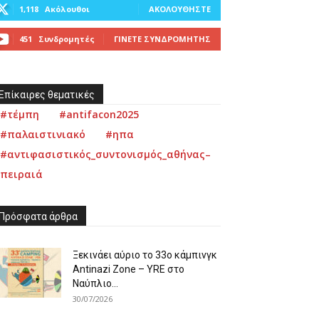
1,118
Ακόλουθοι
ΑΚΟΛΟΥΘΉΣΤΕ
451
Συνδρομητές
ΓΊΝΕΤΕ ΣΥΝΔΡΟΜΗΤΉΣ
Επίκαιρες θεματικές
#τέμπη
#antifacon2025
#παλαιστινιακό
#ηπα
#αντιφασιστικός_συντονισμός_αθήνας–
πειραιά
Πρόσφατα άρθρα
Ξεκινάει αύριο το 33ο κάμπινγκ
Antinazi Zone – YRE στο
Ναύπλιο...
30/07/2026