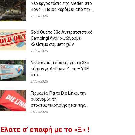
Νέο εργοστάσιο της Metlen στο
Βόλο – Ποιος κερδίζει από την...
25/07/2026
Sold Out το 33ο Αντιρατσιστικό
Camping! Ανακοινώνουμε
κλείσιμο συμμετοχών
25/07/2026
Νέες ανακοινώσεις για το 33ο
κάμπινγκ Antinazi Zone – YRE
στο...
24/07/2026
Γερμανία: Για το Die Linke, την
οικονομία, τη
στρατιωτικοποίηση και την...
23/07/2026
Ελάτε σ' επαφή με το «Ξ» !