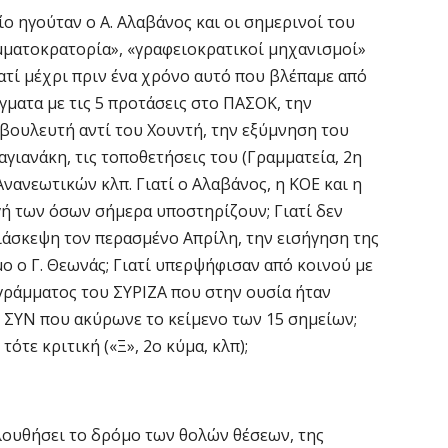
ο ηγούταν ο Α. Αλαβάνος και οι σημερινοί του
ομματοκρατορία», «γραφειοκρατικοί μηχανισμοί»
ατί μέχρι πριν ένα χρόνο αυτό που βλέπαμε από
γματα με τις 5 προτάσεις στο ΠΑΣΟΚ, την
ουλευτή αντί του Χουντή, την εξύμνηση του
γιανάκη, τις τοποθετήσεις του (Γραμματεία, 2η
νανεωτικών κλπ. Γιατί ο Αλαβάνος, η ΚΟΕ και η
γή των όσων σήμερα υποστηρίζουν; Γιατί δεν
ιάσκεψη τον περασμένο Απρίλη, την εισήγηση της
ιμο ο Γ. Θεωνάς; Γιατί υπερψήφισαν από κοινού με
γράμματος του ΣΥΡΙΖΑ που στην ουσία ήταν
ΣΥΝ που ακύρωνε το κείμενο των 15 σημείων;
ότε κριτική («Ξ», 2ο κύμα, κλπ);
λουθήσει το δρόμο των θολών θέσεων, της