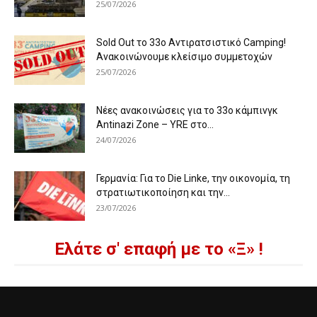
25/07/2026
Sold Out το 33ο Αντιρατσιστικό Camping!
Ανακοινώνουμε κλείσιμο συμμετοχών
25/07/2026
Νέες ανακοινώσεις για το 33ο κάμπινγκ
Antinazi Zone – YRE στο...
24/07/2026
Γερμανία: Για το Die Linke, την οικονομία, τη
στρατιωτικοποίηση και την...
23/07/2026
Ελάτε σ' επαφή με το «Ξ» !