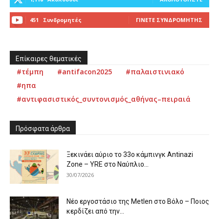
451
Συνδρομητές
ΓΊΝΕΤΕ ΣΥΝΔΡΟΜΗΤΉΣ
Επίκαιρες θεματικές
#τέμπη
#antifacon2025
#παλαιστινιακό
#ηπα
#αντιφασιστικός_συντονισμός_αθήνας–πειραιά
Πρόσφατα άρθρα
Ξεκινάει αύριο το 33ο κάμπινγκ Antinazi
Zone – YRE στο Ναύπλιο...
30/07/2026
Νέο εργοστάσιο της Metlen στο Βόλο – Ποιος
κερδίζει από την...