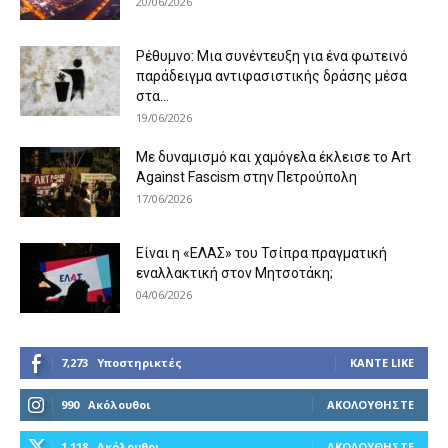
20/06/2026
Ρέθυμνο: Μια συνέντευξη για ένα φωτεινό
παράδειγμα αντιφασιστικής δράσης μέσα
στα...
19/06/2026
Με δυναμισμό και χαμόγελα έκλεισε το Art
Against Fascism στην Πετρούπολη
17/06/2026
Είναι η «ΕΛΑΣ» του Τσίπρα πραγματική
εναλλακτική στον Μητσοτάκη;
04/06/2026
7,273
Υποστηρικτές
ΚΆΝΤΕ LIKE
990
Ακόλουθοι
ΑΚΟΛΟΥΘΉΣΤΕ
1,118
Ακόλουθοι
ΑΚΟΛΟΥΘΉΣΤΕ