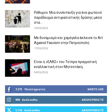
Ρέθυμνο: Μια συνέντευξη για ένα φωτεινό
παράδειγμα αντιφασιστικής δράσης μέσα
στα...
19/06/2026
Με δυναμισμό και χαμόγελα έκλεισε το Art
Against Fascism στην Πετρούπολη
17/06/2026
Είναι η «ΕΛΑΣ» του Τσίπρα πραγματική
εναλλακτική στον Μητσοτάκη;
04/06/2026
7,273
Υποστηρικτές
ΚΆΝΤΕ LIKE
990
Ακόλουθοι
ΑΚΟΛΟΥΘΉΣΤΕ
1,118
Ακόλουθοι
ΑΚΟΛΟΥΘΉΣΤΕ