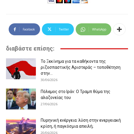
Facebook
Twitter
WhatsApp
διαβάστε επίσης:
Το Ξεκίνημα για τα καθήκοντα της
ριζοσπαστικής Αριστεράς – τοποθέτηση
στην...
30/06/2026
Πόλεμος στο Ιράν: Ο Τραμπ θύμα της
αλαζονείας του
27/06/2026
Πυρηνική ενέργεια: λύση στην ενεργειακή
κρίση, ή παγκόσμια απειλή;
20/06/2026