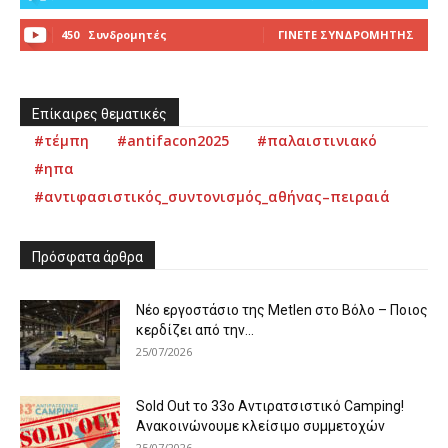
450
Συνδρομητές
ΓΊΝΕΤΕ ΣΥΝΔΡΟΜΗΤΉΣ
Επίκαιρες θεματικές
#τέμπη
#antifacon2025
#παλαιστινιακό
#ηπα
#αντιφασιστικός_συντονισμός_αθήνας–πειραιά
Πρόσφατα άρθρα
Νέο εργοστάσιο της Metlen στο Βόλο – Ποιος
κερδίζει από την...
25/07/2026
Sold Out το 33ο Αντιρατσιστικό Camping!
Ανακοινώνουμε κλείσιμο συμμετοχών
25/07/2026