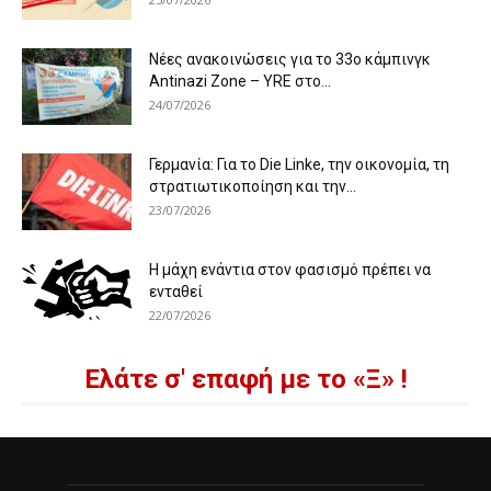
Νέες ανακοινώσεις για το 33ο κάμπινγκ
Antinazi Zone – YRE στο...
24/07/2026
Γερμανία: Για το Die Linke, την οικονομία, τη
στρατιωτικοποίηση και την...
23/07/2026
Η μάχη ενάντια στον φασισμό πρέπει να
ενταθεί
22/07/2026
Ελάτε σ' επαφή με το «Ξ» !