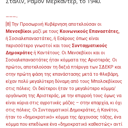
Στάλιν, Ραμόν Μερκαντέρ, το 1940.
———-
[8] Την Προσωρινή Κυβέρνηση αποτελούσαν οι
Μενσεβίκοι
μαζί με τους
Κοινωνικούς Επαναστάτες,
ή Σοσιαλεπαναστάτες, ή Εσέρους όπως είναι
περισσότερο γνωστοί και τους
Συνταγματικούς
Δημοκράτες
ή Καντέτους. Οι Μενσεβίκοι και οι
Σοσιαλεπαναστάτες ήταν κόμματα της Αριστεράς. Οι
πρώτοι, αποτελούσαν τη δεξιά πτέρυγα των ΣΔΕΚΡ και
στην πρώτη φάση της επανάστασης μετά το Φλεβάρη,
είχαν πολύ μεγαλύτερη δύναμη από τους Μπολσεβίκους
στις πόλεις. Οι δεύτεροι ήταν το μεγαλύτερο κόμμα/
οργάνωση της Αριστεράς, με την επιρροή τους όμως να
είναι κύρια στις αγροτικές μάζες – στην επαρχία, κι όχι
στις πόλεις. Οι Συνταγματικοί Δημοκράτες, ή Κανέτοι,
ήταν το «δημοκρατικό» κόμμα της άρχουσας τάξης, ένα
κόμμα που επεδίωκε ένα «δημοκρατικό καθεστώς» αντί