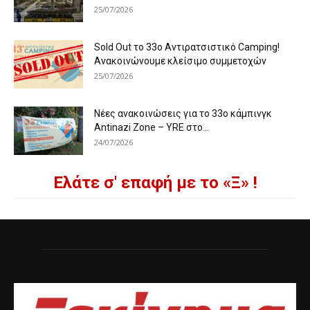
25/07/2026
Sold Out το 33ο Αντιρατσιστικό Camping!
Ανακοινώνουμε κλείσιμο συμμετοχών
25/07/2026
Νέες ανακοινώσεις για το 33ο κάμπινγκ
Antinazi Zone – YRE στο...
24/07/2026
Ελάτε σ' επαφή με το «Ξ» !