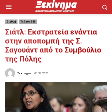
Διεθνή
Τεύχος 525
Σιάτλ: Εκστρατεία ενάντια
στην αποπομπή της Σ.
Σαγουάντ από το Συμβούλιο
της Πόλης
Ξεκίνημα
03/12/2020