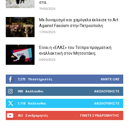
στα...
19/06/2026
Με δυναμισμό και χαμόγελα έκλεισε το Art
Against Fascism στην Πετρούπολη
17/06/2026
Είναι η «ΕΛΑΣ» του Τσίπρα πραγματική
εναλλακτική στον Μητσοτάκη;
04/06/2026
7,273
Υποστηρικτές
ΚΆΝΤΕ LIKE
990
Ακόλουθοι
ΑΚΟΛΟΥΘΉΣΤΕ
1,118
Ακόλουθοι
ΑΚΟΛΟΥΘΉΣΤΕ
452
Συνδρομητές
ΓΊΝΕΤΕ ΣΥΝΔΡΟΜΗΤΉΣ