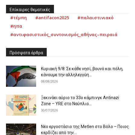
Επίκαιρες θεματικές
#τέμπη
#antifacon2025
#παλαιστινιακό
#ηπα
#αντιφασιστικός_συντονισμός_αθήνας–πειραιά
Πρόσφατα άρθρα
Κυριακή 9/8: Σε κάθε νησί, βουνό και πόλη,
κάνουμε την αλληλεγγύη...
08/08/2026
Ξεκινάει αύριο το 33ο κάμπινγκ Antinazi
Zone – YRE στο Ναύπλιο...
30/07/2026
Νέο εργοστάσιο της Metlen στο Βόλο – Ποιος
κερδίζει από την...