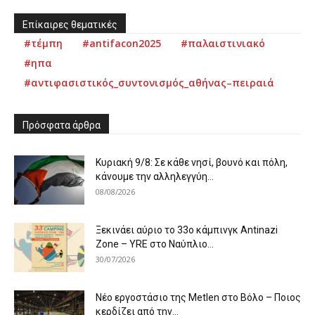
Επίκαιρες θεματικές
#τέμπη
#antifacon2025
#παλαιστινιακό
#ηπα
#αντιφασιστικός_συντονισμός_αθήνας–πειραιά
Πρόσφατα άρθρα
Κυριακή 9/8: Σε κάθε νησί, βουνό και πόλη,
κάνουμε την αλληλεγγύη...
08/08/2026
Ξεκινάει αύριο το 33ο κάμπινγκ Antinazi
Zone – YRE στο Ναύπλιο...
30/07/2026
Νέο εργοστάσιο της Metlen στο Βόλο – Ποιος
κερδίζει από την...