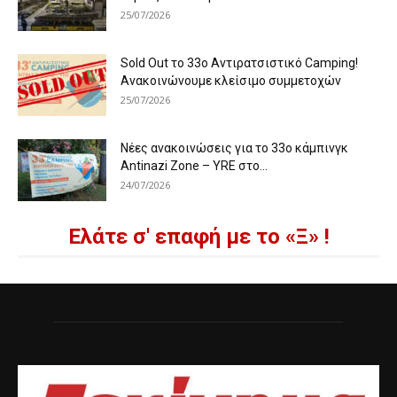
25/07/2026
Sold Out το 33ο Αντιρατσιστικό Camping!
Ανακοινώνουμε κλείσιμο συμμετοχών
25/07/2026
Νέες ανακοινώσεις για το 33ο κάμπινγκ
Antinazi Zone – YRE στο...
24/07/2026
Ελάτε σ' επαφή με το «Ξ» !