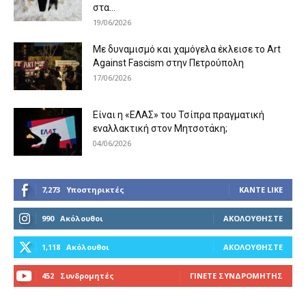
στα...
19/06/2026
Με δυναμισμό και χαμόγελα έκλεισε το Art
Against Fascism στην Πετρούπολη
17/06/2026
Είναι η «ΕΛΑΣ» του Τσίπρα πραγματική
εναλλακτική στον Μητσοτάκη;
04/06/2026
7,273
Υποστηρικτές
ΚΆΝΤΕ LIKE
990
Ακόλουθοι
ΑΚΟΛΟΥΘΉΣΤΕ
1,118
Ακόλουθοι
ΑΚΟΛΟΥΘΉΣΤΕ
452
Συνδρομητές
ΓΊΝΕΤΕ ΣΥΝΔΡΟΜΗΤΉΣ