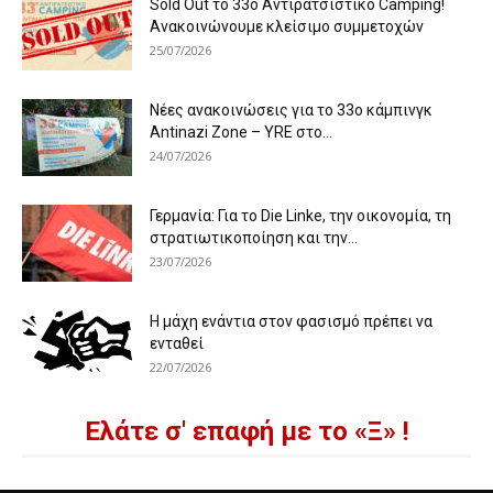
Sold Out το 33ο Αντιρατσιστικό Camping!
Ανακοινώνουμε κλείσιμο συμμετοχών
25/07/2026
Νέες ανακοινώσεις για το 33ο κάμπινγκ
Antinazi Zone – YRE στο...
24/07/2026
Γερμανία: Για το Die Linke, την οικονομία, τη
στρατιωτικοποίηση και την...
23/07/2026
Η μάχη ενάντια στον φασισμό πρέπει να
ενταθεί
22/07/2026
Ελάτε σ' επαφή με το «Ξ» !