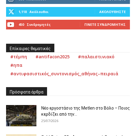
1,118
Ακόλουθοι
ΑΚΟΛΟΥΘΉΣΤΕ
450
Συνδρομητές
ΓΊΝΕΤΕ ΣΥΝΔΡΟΜΗΤΉΣ
Επίκαιρες θεματικές
#τέμπη
#antifacon2025
#παλαιστινιακό
#ηπα
#αντιφασιστικός_συντονισμός_αθήνας–πειραιά
Πρόσφατα άρθρα
Νέο εργοστάσιο της Metlen στο Βόλο – Ποιος
κερδίζει από την...
25/07/2026