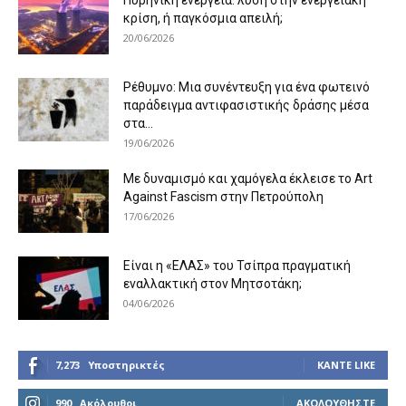
Πυρηνική ενέργεια: λύση στην ενεργειακή
κρίση, ή παγκόσμια απειλή;
20/06/2026
Ρέθυμνο: Μια συνέντευξη για ένα φωτεινό
παράδειγμα αντιφασιστικής δράσης μέσα
στα...
19/06/2026
Με δυναμισμό και χαμόγελα έκλεισε το Art
Against Fascism στην Πετρούπολη
17/06/2026
Είναι η «ΕΛΑΣ» του Τσίπρα πραγματική
εναλλακτική στον Μητσοτάκη;
04/06/2026
7,273
Υποστηρικτές
ΚΆΝΤΕ LIKE
990
Ακόλουθοι
ΑΚΟΛΟΥΘΉΣΤΕ