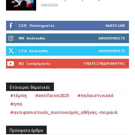
04/06/2026
7,273
Υποστηρικτές
ΚΆΝΤΕ LIKE
990
Ακόλουθοι
ΑΚΟΛΟΥΘΉΣΤΕ
1,118
Ακόλουθοι
ΑΚΟΛΟΥΘΉΣΤΕ
452
Συνδρομητές
ΓΊΝΕΤΕ ΣΥΝΔΡΟΜΗΤΉΣ
Επίκαιρες θεματικές
#τέμπη
#antifacon2025
#παλαιστινιακό
#ηπα
#αντιφασιστικός_συντονισμός_αθήνας–πειραιά
Πρόσφατα άρθρα