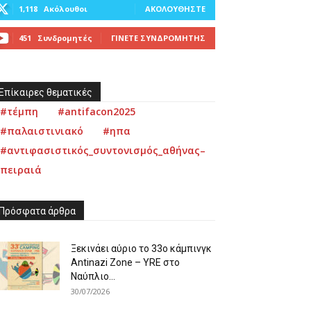
1,118
Ακόλουθοι
ΑΚΟΛΟΥΘΉΣΤΕ
451
Συνδρομητές
ΓΊΝΕΤΕ ΣΥΝΔΡΟΜΗΤΉΣ
Επίκαιρες θεματικές
#τέμπη
#antifacon2025
#παλαιστινιακό
#ηπα
#αντιφασιστικός_συντονισμός_αθήνας–
πειραιά
Πρόσφατα άρθρα
Ξεκινάει αύριο το 33ο κάμπινγκ
Antinazi Zone – YRE στο
Ναύπλιο...
30/07/2026