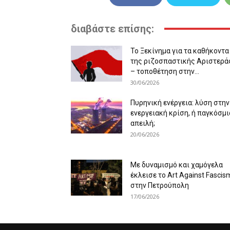
διαβάστε επίσης:
Το Ξεκίνημα για τα καθήκοντα
της ριζοσπαστικής Αριστερά
– τοποθέτηση στην...
30/06/2026
Πυρηνική ενέργεια: λύση στην
ενεργειακή κρίση, ή παγκόσμι
απειλή;
20/06/2026
Με δυναμισμό και χαμόγελα
έκλεισε το Art Against Fascis
στην Πετρούπολη
17/06/2026