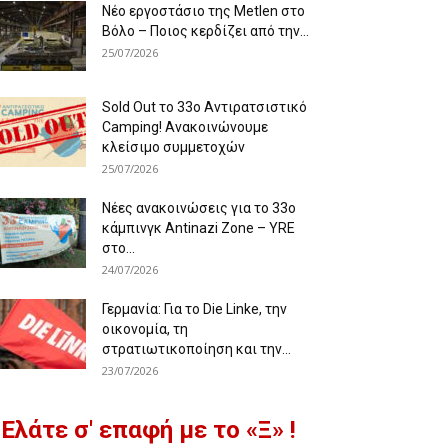
Νέο εργοστάσιο της Metlen στο
Βόλο – Ποιος κερδίζει από την...
25/07/2026
Sold Out το 33ο Αντιρατσιστικό
Camping! Ανακοινώνουμε
κλείσιμο συμμετοχών
25/07/2026
Νέες ανακοινώσεις για το 33ο
κάμπινγκ Antinazi Zone – YRE
στο...
24/07/2026
Γερμανία: Για το Die Linke, την
οικονομία, τη
στρατιωτικοποίηση και την...
23/07/2026
Ελάτε σ' επαφή με το «Ξ» !