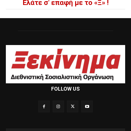
Ελάτε σ' επαφή με το «Ξ» !
FOLLOW US