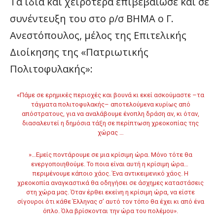
Τα ίδια και χειρότερα επιβεβαίωσε και σε
συνέντευξη του στο ρ/σ ΒΗΜΑ ο Γ.
Ανεστόπουλος, μέλος της Επιτελικής
Διοίκησης της «Πατριωτικής
Πολιτοφυλακής»:
«Πάμε σε ερημικές περιοχές και βουνά κι εκεί ασκούμαστε –τα
τάγματα πολιτοφυλακής– αποτελούμενα κυρίως από
απόστρατους, για να αναλάβουμε ένοπλη δράση αν, κι όταν,
διασαλευτεί η δημόσια τάξη σε περίπτωση χρεοκοπίας της
χώρας …
»…Εμείς ποντάρουμε σε μια κρίσιμη ώρα. Μόνο τότε θα
ενεργοποιηθούμε. Το ποια είναι αυτή η κρίσιμη ώρα…
περιμένουμε κάποιο χάος. Ένα αντικειμενικό χάος. Η
χρεοκοπία αναγκαστικά θα οδηγήσει σε άσχημες καταστάσεις
στη χώρα μας. Όταν έρθει εκείνη η κρίσιμη ώρα, να είστε
σίγουροι ότι κάθε Έλληνας σ’ αυτό τον τόπο θα έχει κι από ένα
όπλο. Όλα βρίσκονται την ώρα του πολέμου».