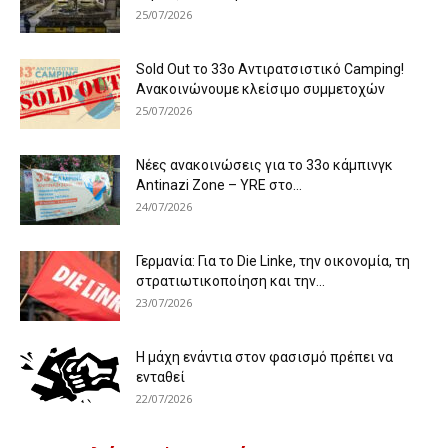
25/07/2026
Sold Out το 33ο Αντιρατσιστικό Camping!
Ανακοινώνουμε κλείσιμο συμμετοχών
25/07/2026
Νέες ανακοινώσεις για το 33ο κάμπινγκ
Antinazi Zone – YRE στο...
24/07/2026
Γερμανία: Για το Die Linke, την οικονομία, τη
στρατιωτικοποίηση και την...
23/07/2026
Η μάχη ενάντια στον φασισμό πρέπει να
ενταθεί
22/07/2026