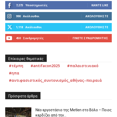
7,273
Υποστηρικτές
ΚΆΝΤΕ LIKE
990
Ακόλουθοι
ΑΚΟΛΟΥΘΉΣΤΕ
1,118
Ακόλουθοι
ΑΚΟΛΟΥΘΉΣΤΕ
450
Συνδρομητές
ΓΊΝΕΤΕ ΣΥΝΔΡΟΜΗΤΉΣ
Επίκαιρες θεματικές
#τέμπη
#antifacon2025
#παλαιστινιακό
#ηπα
#αντιφασιστικός_συντονισμός_αθήνας–πειραιά
Πρόσφατα άρθρα
Νέο εργοστάσιο της Metlen στο Βόλο – Ποιος
κερδίζει από την...