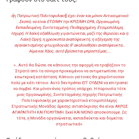
«
[η
Πατριωτική Πολιτοφυλακή
]
έχει έναν και μόνον Αντικειμενικό
Σκοπό, να είναι ΕΤΟΙΜΗ την ΚΡΙΣΙΜΗ ΩΡΑ, Οργανωμένη,
Εκπαιδευμένη, Συντεταγμένη, Πειθαρχημένη, Ετοιμοπόλεμη,
Ισχυρή. Η λαϊκή εξαθλίωση γιγαντώνεται, μαζί της θεριεύει και η
Λαϊκή Οργή, η χρεοκοπία αναπόφευκτη, η εξέγερση της
αγανακτισμένης φτωχολογιάς θ’ ακολουθήσει αναπόφευκτα…
Αίμα και Χάος, αυτό βρίσκεται μπροστά μας….
»…Αυτό θα δώσει σε κάποιους την αφορμή να τραβήξουν το
Στρατό από τα σύνορα προκειμένου να αντιμετωπίσει την
εσωτερική κατάσταση. Κάποιοι γείτονες θα χαιρόντουσαν
πολύ με κάτι τέτοιο. Αυτό δεν πρέπει ΕΠ’ ΟΥΔΕΝΙ να επιτραπεί
να συμβεί. Και μόνον ένας τρόπος υπάρχει. Η παρουσία τότε
μιας Οργανωμένης, Συντεταγμένης Ισχυρής Πατριωτικής
Πολιτοφυλακής με χαρακτηριστικά ετοιμοπόλεμης
Στρατιωτικής Μονάδας άμεσης ανταπόκρισης θα είναι ΑΚΡΩΣ
ΑΠΑΡΑΙΤΗΤΗ ΚΑΙ ΠΟΛΥΤΙΜΗ. Εκεί ΚΑΙ ΜΟΝΟ αποσκοπούμε. Ως
τότε, η Μονάδα οργανώνεται, εκπαιδεύεται και δομείται
στρατιωτικά».