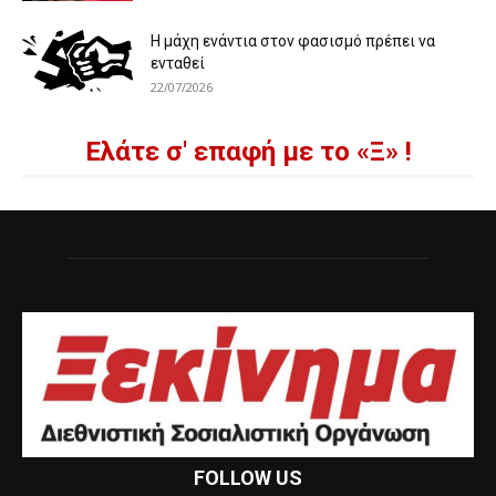
Η μάχη ενάντια στον φασισμό πρέπει να
ενταθεί
22/07/2026
Ελάτε σ' επαφή με το «Ξ» !
FOLLOW US