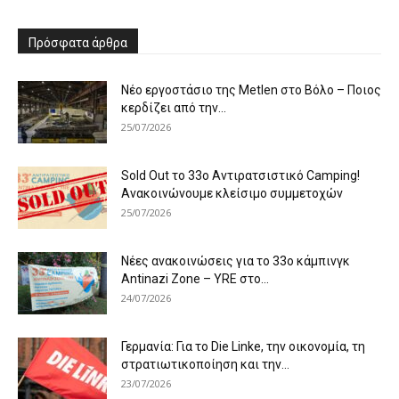
Πρόσφατα άρθρα
Νέο εργοστάσιο της Metlen στο Βόλο – Ποιος
κερδίζει από την...
25/07/2026
Sold Out το 33ο Αντιρατσιστικό Camping!
Ανακοινώνουμε κλείσιμο συμμετοχών
25/07/2026
Νέες ανακοινώσεις για το 33ο κάμπινγκ
Antinazi Zone – YRE στο...
24/07/2026
Γερμανία: Για το Die Linke, την οικονομία, τη
στρατιωτικοποίηση και την...
23/07/2026