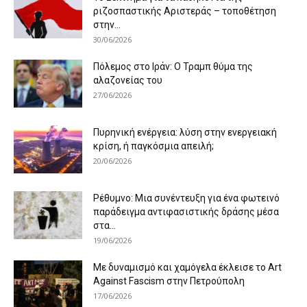
ριζοσπαστικής Αριστεράς – τοποθέτηση
στην...
30/06/2026
Πόλεμος στο Ιράν: Ο Τραμπ θύμα της
αλαζονείας του
27/06/2026
Πυρηνική ενέργεια: λύση στην ενεργειακή
κρίση, ή παγκόσμια απειλή;
20/06/2026
Ρέθυμνο: Μια συνέντευξη για ένα φωτεινό
παράδειγμα αντιφασιστικής δράσης μέσα
στα...
19/06/2026
Με δυναμισμό και χαμόγελα έκλεισε το Art
Against Fascism στην Πετρούπολη
17/06/2026