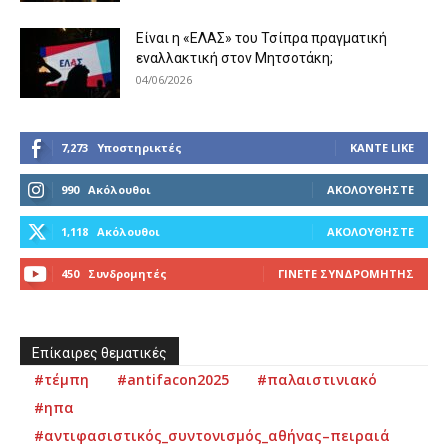
Είναι η «ΕΛΑΣ» του Τσίπρα πραγματική
εναλλακτική στον Μητσοτάκη;
04/06/2026
7,273
Υποστηρικτές
ΚΆΝΤΕ LIKE
990
Ακόλουθοι
ΑΚΟΛΟΥΘΉΣΤΕ
1,118
Ακόλουθοι
ΑΚΟΛΟΥΘΉΣΤΕ
450
Συνδρομητές
ΓΊΝΕΤΕ ΣΥΝΔΡΟΜΗΤΉΣ
Επίκαιρες θεματικές
#τέμπη
#antifacon2025
#παλαιστινιακό
#ηπα
#αντιφασιστικός_συντονισμός_αθήνας–πειραιά