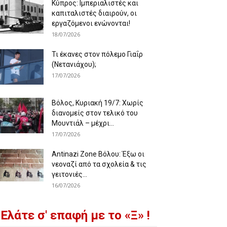
Κύπρος: Ιμπεριαλιστές και
καπιταλιστές διαιρούν, οι
εργαζόμενοι ενώνονται!
18/07/2026
Τι έκανες στον πόλεμο Γιαΐρ
(Νετανιάχου);
17/07/2026
Βόλος, Κυριακή 19/7: Χωρίς
διανομείς στον τελικό του
Μουντιάλ – μέχρι...
17/07/2026
Antinazi Zone Βόλου: Έξω οι
νεοναζί από τα σχολεία & τις
γειτονιές...
16/07/2026
Ελάτε σ' επαφή με το «Ξ» !