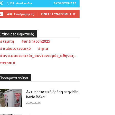
1,118
Ακόλουθοι
ΑΚΟΛΟΥΘΉΣΤΕ
450
Συνδρομητές
ΓΊΝΕΤΕ ΣΥΝΔΡΟΜΗΤΉΣ
Επίκαιρες θεματικές
#τέμπη
#antifacon2025
#παλαιστινιακό
#ηπα
#αντιφασιστικός_συντονισμός_αθήνας–
πειραιά
Πρόσφατα άρθρα
Αντιφασιστική δράση στην Νέα
Ιωνία Βόλου
20/07/2026