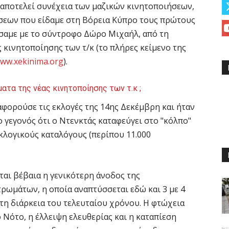
 αποτελεί συνέχεια των μαζικών κινητοποιήσεων,
σεων που είδαμε στη Βόρεια Κύπρο τους πρώτους
σαμε με το σύντροφο Δώρο Μιχαήλ, από τη
ς κινητοποίησης των τ/κ (το πλήρες κείμενο της
ww.xekinima.org
).
ατα της νέας κινητοποίησης των τ.κ ;
αφορούσε τις εκλογές της 14ης Δεκέμβρη και ήταν
ο γεγονός ότι ο Ντενκτάς καταφεύγει στο "κόλπο"
λογικούς καταλόγους (περίπου 11.000
ται βέβαια η γενικότερη άνοδος της
ρωμάτων, η οποία αναπτύσσεται εδώ και 3 με 4
στη διάρκεια του τελευταίου χρόνου. Η φτώχεια
 Νότο, η έλλειψη ελευθερίας και η καταπίεση