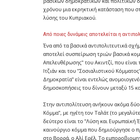
βασικών δημοκρατικών και πολιτικών δ
χρόνου μια εκρηκτική κατάσταση που στ
λύσης του Κυπριακού.
Από ποιες δυνάμεις αποτελείται η αντιπολ
Ένα από τα βασικά αντιπολιτευτικά σχήμ
αποτελεί συσπείρωση τριών βασικά κομ
Απελευθέρωσης" του Ακιντζί, που είναι
Iτζιάν και του "Σοσιαλιστικού Κόμματος
Δημοκρατία" είναι εντελώς ανομοιογενές.
δημοσκοπήσεις του δίνουν μεταξύ 15 κα
Στην αντιπολίτευση ανήκουν ακόμα δύο 
Κόμμα", με ηγέτη τον Ταλάτ (το μεγαλύτ
δεύτερο είναι το "Λύση και Ευρωπαϊκή 
καινούργιο κόμμα που δημιούργησε ο 
στο Βορρά, ο Αλί Ερέλ. Το εμποροβιομη