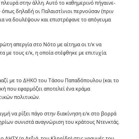
 πλευρά στην άλλη. Αυτό το καθημερινό πήγαινε-
 – όπως δηλαδή οι Παλαιστίνιοι περνούσαν (πριν
για να δουλέψουν και επιστρέφανε το απόγευμα
πρώτη απεργία στο Νότο με αίτημα οι τ/κ να
α με τους ε/κ, η οποία στέφθηκε με επιτυχία.
μαζί με το ΔΗΚΟ του Τάσου Παπαδόπουλου (και το
κή που εφαρμόζει αποτελεί ένα κράμα
τικών πολιτικών.
γμή να ρίξει πάγο στην διακίνηση ε/κ στο βορρά
ατηρίων συνιστά αναγνώριση του κράτους Nτενκτάς.
 ο ΔΗΣΥ (η Δεξιά, του Κληρίδη) στις γραμμές του