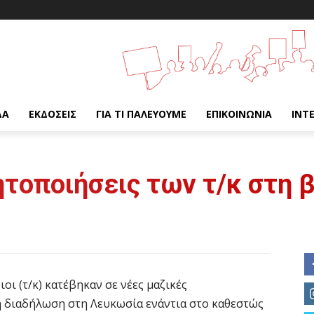
ΔΑ
ΕΚΔΌΣΕΙΣ
ΓΙΑ ΤΙ ΠΑΛΕΎΟΥΜΕ
ΕΠΙΚΟΙΝΩΝΊΑ
INT
ητοποιήσεις των τ/κ στη 
ι (τ/κ) κατέβηκαν σε νέες μαζικές
λη διαδήλωση στη Λευκωσία ενάντια στο καθεστώς