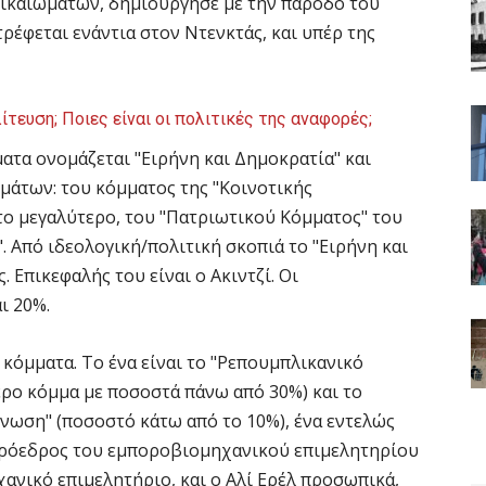
ικαιωμάτων, δημιούργησε με την πάροδο του
ρέφεται ενάντια στον Ντενκτάς, και υπέρ της
ίτευση; Ποιες είναι οι πολιτικές της αναφορές;
ατα ονομάζεται "Ειρήνη και Δημοκρατία" και
μάτων: του κόμματος της "Κοινοτικής
 το μεγαλύτερο, του "Πατριωτικού Κόμματος" του
". Από ιδεολογική/πολιτική σκοπιά το "Ειρήνη και
 Επικεφαλής του είναι ο Ακιντζί. Oι
ι 20%.
κόμματα. Το ένα είναι το "Ρεπουμπλικανικό
ερο κόμμα με ποσοστά πάνω από 30%) και το
Ένωση" (ποσοστό κάτω από το 10%), ένα εντελώς
πρόεδρος του εμποροβιομηχανικού επιμελητηρίου
χανικό επιμελητήριο, και ο Αλί Ερέλ προσωπικά,