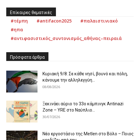
Επίκαιρες θεματικές
#τέμπη
#antifacon2025
#παλαιστινιακό
#ηπα
#αντιφασιστικός_συντονισμός_αθήνας–πειραιά
Πρόσφατα άρθρα
Κυριακή 9/8: Σε κάθε νησί, βουνό και πόλη,
κάνουμε την αλληλεγγύη...
08/08/2026
Ξεκινάει αύριο το 33ο κάμπινγκ Antinazi
Zone – YRE στο Ναύπλιο...
30/07/2026
Νέο εργοστάσιο της Metlen στο Βόλο – Ποιος