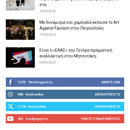
στα...
19/06/2026
Με δυναμισμό και χαμόγελα έκλεισε το Art
Against Fascism στην Πετρούπολη
17/06/2026
Είναι η «ΕΛΑΣ» του Τσίπρα πραγματική
εναλλακτική στον Μητσοτάκη;
04/06/2026
7,273
Υποστηρικτές
ΚΆΝΤΕ LIKE
990
Ακόλουθοι
ΑΚΟΛΟΥΘΉΣΤΕ
1,118
Ακόλουθοι
ΑΚΟΛΟΥΘΉΣΤΕ
452
Συνδρομητές
ΓΊΝΕΤΕ ΣΥΝΔΡΟΜΗΤΉΣ