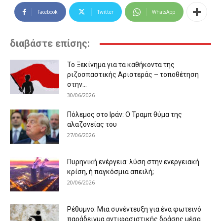
Facebook
Twitter
WhatsApp
διαβάστε επίσης:
Το Ξεκίνημα για τα καθήκοντα της
ριζοσπαστικής Αριστεράς – τοποθέτηση
στην...
30/06/2026
Πόλεμος στο Ιράν: Ο Τραμπ θύμα της
αλαζονείας του
27/06/2026
Πυρηνική ενέργεια: λύση στην ενεργειακή
κρίση, ή παγκόσμια απειλή;
20/06/2026
Ρέθυμνο: Μια συνέντευξη για ένα φωτεινό
παράδειγμα αντιφασιστικής δράσης μέσα