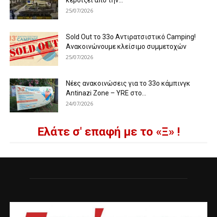
κερδίζει από την...
25/07/2026
Sold Out το 33ο Αντιρατσιστικό Camping!
Ανακοινώνουμε κλείσιμο συμμετοχών
25/07/2026
Νέες ανακοινώσεις για το 33ο κάμπινγκ
Antinazi Zone – YRE στο...
24/07/2026
Ελάτε σ' επαφή με το «Ξ» !