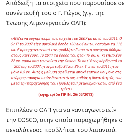
Απόδειξη τα στοιχεία που παρουσίασε σε
συνέντευξή του ο Γ. Γώγος (γ.γ. της
Ένωσης Λιμενεργατών ΟΛΠ):
«Αξίζει να συγκρίνουμε τα στοιχεία του 2007 με αυτά του 2011. Ο
ΟΛΠ το 2007 είχε συνολικά έσοδα 130 εκ.€ εκ των οποίων τα 112
εκ. € προέρχονταν από τον προβλήτα 2 που στη συνέχεια δόθηκε
στους Κινέζους. Το 2011 τα έσοδά του ήταν 19 εκ. €, κι επιπλέον
22 εκ. ευρώ από το ενοίκιο της Cosco. Τα κατ’ έτος κέρδη από το
200 ως το 2007 ήταν μεταξύ 34 και 36 εκ.€ ενώ το 2011 ήταν
μόνο 6,5 εκ. Αυτή η μείωση οφείλεται αποκλειστικά και μόνο στη
στέρηση παραγωγικών δυνατοτήτων, καθώς η δυνατότητές του
μετά την παραχώρηση του Προβλήτα ΙΙ μειώθηκαν κάτω από ένα
τρίτο.»
(εφημερίδα ΠΡΙΝ, 26/05/2013)
Επιπλέον ο ΟΛΠ για να «ανταγωνιστεί»
την COSCO, στην οποία παραχωρήθηκε ο
μεγαλύτερος προβλήτας του λιμανιού,