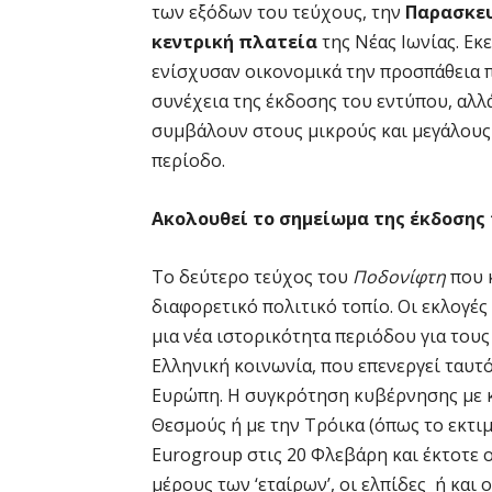
των εξόδων του τεύχους, την
Παρασκε
κεντρική πλατεία
της Νέας Ιωνίας. Εκ
ενίσχυσαν οικονομικά την προσπάθεια π
συνέχεια της έκδοσης του εντύπου, αλλά
συμβάλουν στους μικρούς και μεγάλους
περίοδο.
Ακολουθεί το σημείωμα της έκδοσης
Το δεύτερο τεύχος του
Ποδονίφτη
που 
διαφορετικό πολιτικό τοπίο. Οι εκλογές
μια νέα ιστορικότητα περιόδου για τους
Ελληνική κοινωνία, που επενεργεί ταυτό
Ευρώπη. Η συγκρότηση κυβέρνησης με κ
Θεσμούς ή με την Τρόικα (όπως το εκτιμ
Eurogroup στις 20 Φλεβάρη και έκτοτε ο
μέρους των ‘εταίρων’, οι ελπίδες ή και