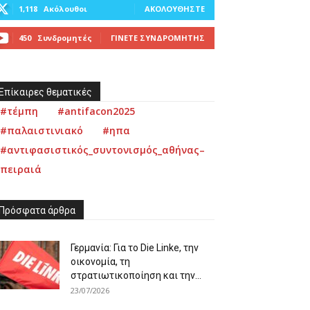
1,118
Ακόλουθοι
ΑΚΟΛΟΥΘΉΣΤΕ
450
Συνδρομητές
ΓΊΝΕΤΕ ΣΥΝΔΡΟΜΗΤΉΣ
Επίκαιρες θεματικές
#τέμπη
#antifacon2025
#παλαιστινιακό
#ηπα
#αντιφασιστικός_συντονισμός_αθήνας–
πειραιά
Πρόσφατα άρθρα
Γερμανία: Για το Die Linke, την
οικονομία, τη
στρατιωτικοποίηση και την...
23/07/2026