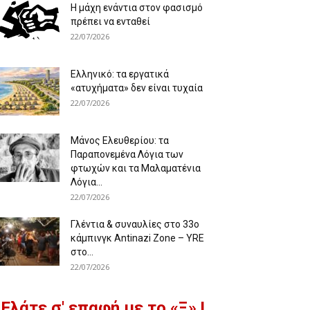
Η μάχη ενάντια στον φασισμό
πρέπει να ενταθεί
22/07/2026
Ελληνικό: τα εργατικά
«ατυχήματα» δεν είναι τυχαία
22/07/2026
Μάνος Ελευθερίου: τα
Παραπονεμένα Λόγια των
φτωχών και τα Μαλαματένια
Λόγια...
22/07/2026
Γλέντια & συναυλίες στο 33ο
κάμπινγκ Antinazi Zone – YRE
στο...
22/07/2026
Ελάτε σ' επαφή με το «Ξ» !