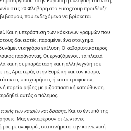
α δημιουργούσε στην Ευρώπη η εκλογική του νίκη,
νία στις 20 Φλεβάρη στο Eurogroup προϊδέαζε
μβιβασμού, που ενδεχόμενα να βρίσκεται
ά μας.
θεί. Και η υπεράσπιση των κόκκινων γραμμών που
 στους δανειστές, παραμένει ένα στοίχημα
 δυνάμει νικηφόρο επίλυση. Ο καθοριστικότερος
λαϊκός παράγοντας. Οι εργαζόμενοι , τα πλατιά
λλά και η συμπαράσταση και η αλληλεγγύη του
ι της Αριστεράς στην Ευρώπη και τον κόσμο,
ια άτακτες υποχωρήσεις ή καταστροφικούς
ανή πορεία ρήξης με ριζοσπαστική κατεύθυνση,
ερδηθεί αυτός ο πόλεμος.
ιτικής των καιρών και δράσης.
Και το έντυπό της
ηρήσεις. Μας ενδιαφέρουν οι ζωντανές
 μας με αναφορές στα κινήματα, την κοινωνική