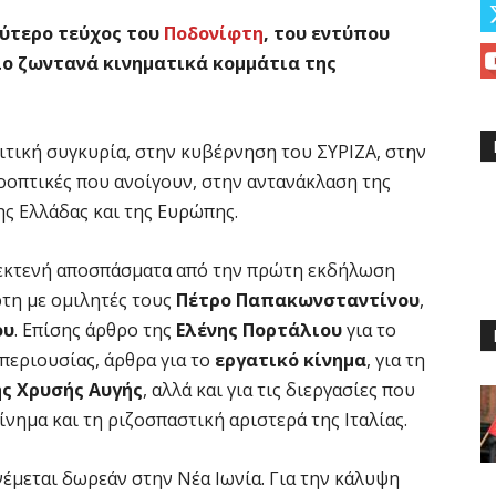
ύτερο τεύχος του
Ποδονίφτη
, του εντύπου
ιο ζωντανά κινηματικά κομμάτια της
ιτική συγκυρία, στην κυβέρνηση του ΣΥΡΙΖΑ, στην
οοπτικές που ανοίγουν, στην αντανάκλαση της
ης Ελλάδας και της Ευρώπης.
 εκτενή αποσπάσματα από την πρώτη εκδήλωση
τη με ομιλητές τους
Πέτρο Παπακωνσταντίνου
,
ου
. Επίσης άρθρο της
Ελένης Πορτάλιου
για το
περιουσίας, άρθρα για το
εργατικό κίνημα
, για τη
ης Χρυσής Αυγής
, αλλά και για τις διεργασίες που
ίνημα και τη ριζοσπαστική αριστερά της Ιταλίας.
νέμεται δωρεάν στην Νέα Ιωνία. Για την κάλυψη