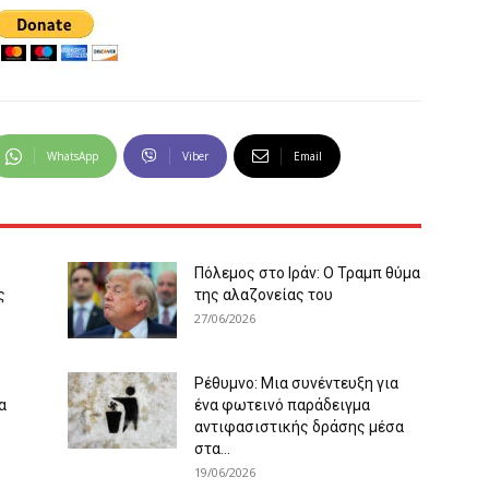
WhatsApp
Viber
Email
Πόλεμος στο Ιράν: Ο Τραμπ θύμα
ς
της αλαζονείας του
27/06/2026
Ρέθυμνο: Μια συνέντευξη για
α
ένα φωτεινό παράδειγμα
αντιφασιστικής δράσης μέσα
στα...
19/06/2026