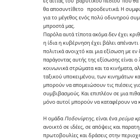
εξ αιτίας του ‘βαρυτικού πεδίου’ που θ
θα αποσυντίθετο προοδευτικά. Η συμφω
για το μέγεθος ενός πολύ οδυνηρού συ
μπροστ
Παρόλα αυτά τίποτα ακόμα δεν έχει κρι
η ίδια η κυβέρνηση έχει βάλει απέναντι
πολιτικά ανοιχτό και μια εξίσωση με εν
παράγοντας αυτής της εξίσωσης είναι ο 
κοινωνικά στρώματα και τα κινήματα, α
ταξικού υποκειμένου, των κινημάτων κα
μπορούν να απομειώσουν τις πιέσεις γ
συμβιβασμούς. Και επιπλέον σε μια πιθ
μόνο αυτοί μπορούν να καταφέρουν να κ
Η ομάδα
Ποδονίφτης,
είναι ένα
ρεύμα κρ
ανοικτό σε ιδέες, σε απόψεις και παρατ
πρωτοβουλίες και δράσεις στην περιοχή