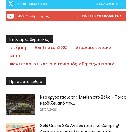
1,118
Ακόλουθοι
ΑΚΟΛΟΥΘΉΣΤΕ
450
Συνδρομητές
ΓΊΝΕΤΕ ΣΥΝΔΡΟΜΗΤΉΣ
Επίκαιρες θεματικές
#τέμπη
#antifacon2025
#παλαιστινιακό
#ηπα
#αντιφασιστικός_συντονισμός_αθήνας–πειραιά
Πρόσφατα άρθρα
Νέο εργοστάσιο της Metlen στο Βόλο – Ποιος
κερδίζει από την...
25/07/2026
Sold Out το 33ο Αντιρατσιστικό Camping!
Ανακοινώνουμε κλείσιμο συμμετοχών