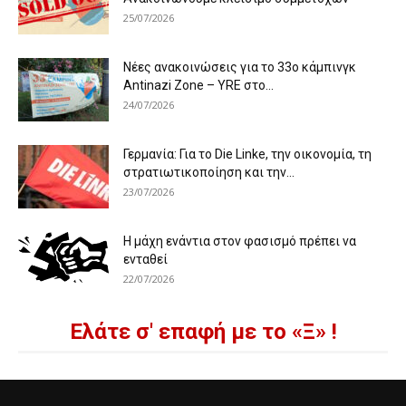
25/07/2026
Νέες ανακοινώσεις για το 33ο κάμπινγκ
Antinazi Zone – YRE στο...
24/07/2026
Γερμανία: Για το Die Linke, την οικονομία, τη
στρατιωτικοποίηση και την...
23/07/2026
Η μάχη ενάντια στον φασισμό πρέπει να
ενταθεί
22/07/2026
Ελάτε σ' επαφή με το «Ξ» !