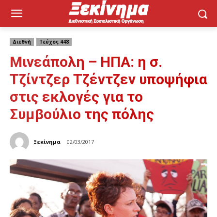
Διεθνή
Τεύχος 448
Μινεάπολη – ΗΠΑ: η σ.
Τζίντζερ Τζέντζεν υποψήφια
στις εκλογές για το
Συμβούλιο της πόλης
Ξεκίνημα
02/03/2017