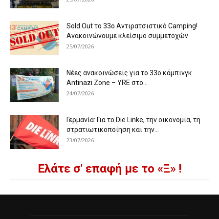
Sold Out το 33ο Αντιρατσιστικό Camping!
Ανακοινώνουμε κλείσιμο συμμετοχών
25/07/2026
Νέες ανακοινώσεις για το 33ο κάμπινγκ
Antinazi Zone – YRE στο...
24/07/2026
Γερμανία: Για το Die Linke, την οικονομία, τη
στρατιωτικοποίηση και την...
23/07/2026
Ελάτε σ' επαφή με το «Ξ» !