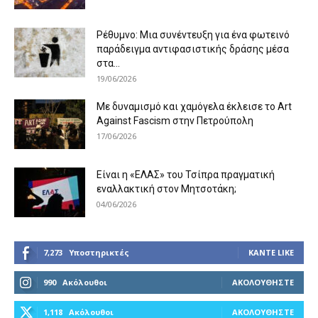
Ρέθυμνο: Μια συνέντευξη για ένα φωτεινό
παράδειγμα αντιφασιστικής δράσης μέσα
στα...
19/06/2026
Με δυναμισμό και χαμόγελα έκλεισε το Art
Against Fascism στην Πετρούπολη
17/06/2026
Είναι η «ΕΛΑΣ» του Τσίπρα πραγματική
εναλλακτική στον Μητσοτάκη;
04/06/2026
7,273
Υποστηρικτές
ΚΆΝΤΕ LIKE
990
Ακόλουθοι
ΑΚΟΛΟΥΘΉΣΤΕ
1,118
Ακόλουθοι
ΑΚΟΛΟΥΘΉΣΤΕ