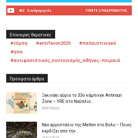
452
Συνδρομητές
ΓΊΝΕΤΕ ΣΥΝΔΡΟΜΗΤΉΣ
Επίκαιρες θεματικές
#τέμπη
#antifacon2025
#παλαιστινιακό
#ηπα
#αντιφασιστικός_συντονισμός_αθήνας–πειραιά
Πρόσφατα άρθρα
Ξεκινάει αύριο το 33ο κάμπινγκ Antinazi
Zone – YRE στο Ναύπλιο...
30/07/2026
Νέο εργοστάσιο της Metlen στο Βόλο – Ποιος
κερδίζει από την...
25/07/2026