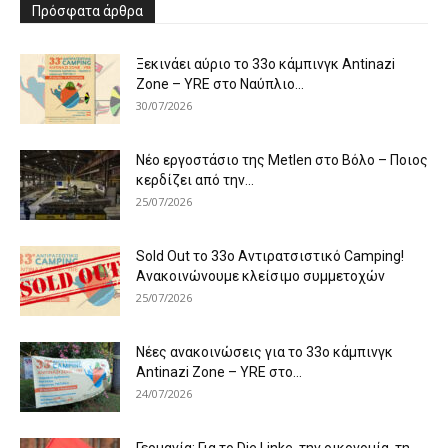
Πρόσφατα άρθρα
Ξεκινάει αύριο το 33ο κάμπινγκ Antinazi
Zone – YRE στο Ναύπλιο...
30/07/2026
Νέο εργοστάσιο της Metlen στο Βόλο – Ποιος
κερδίζει από την...
25/07/2026
Sold Out το 33ο Αντιρατσιστικό Camping!
Ανακοινώνουμε κλείσιμο συμμετοχών
25/07/2026
Νέες ανακοινώσεις για το 33ο κάμπινγκ
Antinazi Zone – YRE στο...
24/07/2026