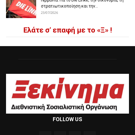
Γερμανία: Για το Die Linke, την οικονομία, τη
στρατιωτικοποίηση και την...
23/07/2026
Ελάτε σ' επαφή με το «Ξ» !
FOLLOW US