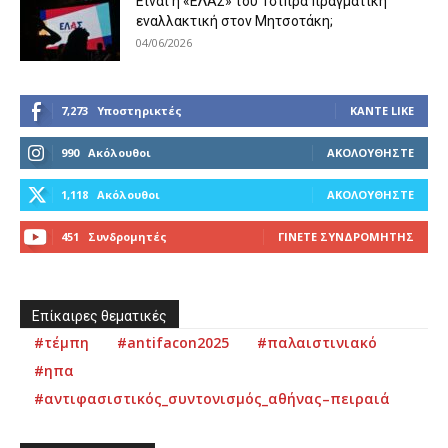
Είναι η «ΕΛΑΣ» του Τσίπρα πραγματική
εναλλακτική στον Μητσοτάκη;
04/06/2026
7,273
Υποστηρικτές
ΚΆΝΤΕ LIKE
990
Ακόλουθοι
ΑΚΟΛΟΥΘΉΣΤΕ
1,118
Ακόλουθοι
ΑΚΟΛΟΥΘΉΣΤΕ
451
Συνδρομητές
ΓΊΝΕΤΕ ΣΥΝΔΡΟΜΗΤΉΣ
Επίκαιρες θεματικές
#τέμπη
#antifacon2025
#παλαιστινιακό
#ηπα
#αντιφασιστικός_συντονισμός_αθήνας–πειραιά