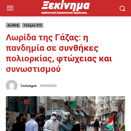
Διεθνή
Τεύχος 512
Λωρίδα της Γάζας: η
πανδημία σε συνθήκες
πολιορκίας, φτώχειας και
συνωστισμού
Ξεκίνημα
09/04/2020