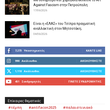
Με δυναμισμό και χαμόγελα έκλεισε το Art
Against Fascism στην Πετρούπολη
17/06/2026
Είναι η «ΕΛΑΣ» του Τσίπρα πραγματική
εναλλακτική στον Μητσοτάκη;
04/06/2026
7,273
Υποστηρικτές
ΚΆΝΤΕ LIKE
990
Ακόλουθοι
ΑΚΟΛΟΥΘΉΣΤΕ
1,118
Ακόλουθοι
ΑΚΟΛΟΥΘΉΣΤΕ
451
Συνδρομητές
ΓΊΝΕΤΕ ΣΥΝΔΡΟΜΗΤΉΣ
Επίκαιρες θεματικές
#τέμπη
#antifacon2025
#παλαιστινιακό