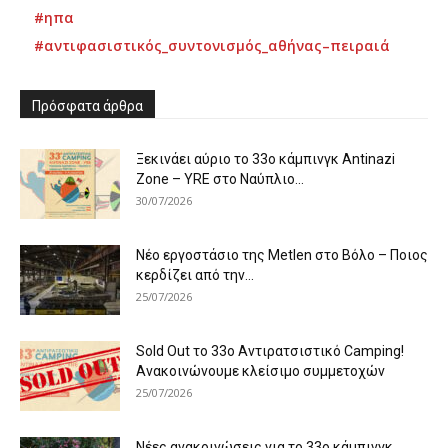
#ηπα
#αντιφασιστικός_συντονισμός_αθήνας–πειραιά
Πρόσφατα άρθρα
Ξεκινάει αύριο το 33ο κάμπινγκ Antinazi
Zone – YRE στο Ναύπλιο...
30/07/2026
Νέο εργοστάσιο της Metlen στο Βόλο – Ποιος
κερδίζει από την...
25/07/2026
Sold Out το 33ο Αντιρατσιστικό Camping!
Ανακοινώνουμε κλείσιμο συμμετοχών
25/07/2026
Νέες ανακοινώσεις για το 33ο κάμπινγκ