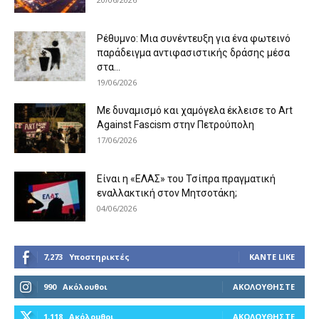
Ρέθυμνο: Μια συνέντευξη για ένα φωτεινό
παράδειγμα αντιφασιστικής δράσης μέσα
στα...
19/06/2026
Με δυναμισμό και χαμόγελα έκλεισε το Art
Against Fascism στην Πετρούπολη
17/06/2026
Είναι η «ΕΛΑΣ» του Τσίπρα πραγματική
εναλλακτική στον Μητσοτάκη;
04/06/2026
7,273
Υποστηρικτές
ΚΆΝΤΕ LIKE
990
Ακόλουθοι
ΑΚΟΛΟΥΘΉΣΤΕ
1,118
Ακόλουθοι
ΑΚΟΛΟΥΘΉΣΤΕ