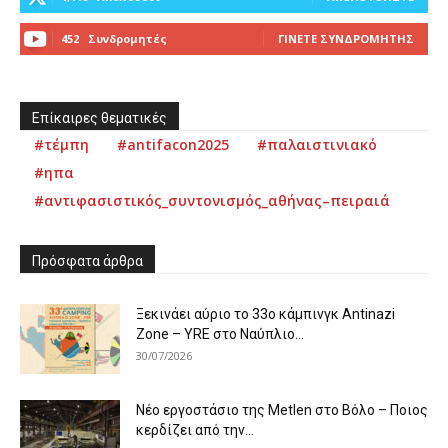
452
Συνδρομητές
ΓΊΝΕΤΕ ΣΥΝΔΡΟΜΗΤΉΣ
Επίκαιρες θεματικές
#τέμπη
#antifacon2025
#παλαιστινιακό
#ηπα
#αντιφασιστικός_συντονισμός_αθήνας–πειραιά
Πρόσφατα άρθρα
Ξεκινάει αύριο το 33ο κάμπινγκ Antinazi
Zone – YRE στο Ναύπλιο...
30/07/2026
Νέο εργοστάσιο της Metlen στο Βόλο – Ποιος
κερδίζει από την...