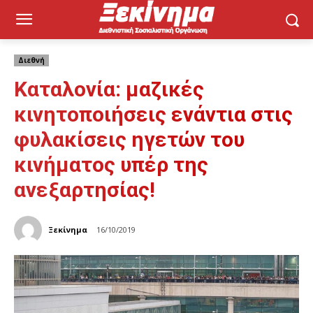
Διεθνή
Καταλονία: μαζικές
κινητοποιήσεις ενάντια στις
φυλακίσεις ηγετών του
κινήματος υπέρ της
ανεξαρτησίας!
Ξεκίνημα
16/10/2019