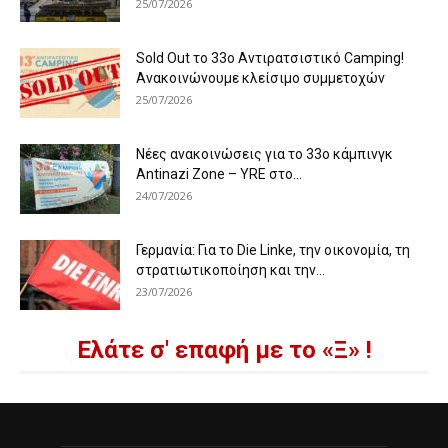
25/07/2026
Sold Out το 33ο Αντιρατσιστικό Camping!
Ανακοινώνουμε κλείσιμο συμμετοχών
25/07/2026
Νέες ανακοινώσεις για το 33ο κάμπινγκ
Antinazi Zone – YRE στο...
24/07/2026
Γερμανία: Για το Die Linke, την οικονομία, τη
στρατιωτικοποίηση και την...
23/07/2026
Ελάτε σ' επαφή με το «Ξ» !