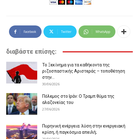
Facebook
Twitter
WhatsApp
διαβάστε επίσης:
Το Ξεκίνημα για τα καθήκοντα της
ριζοσπαστικής Αριστεράς – τοποθέτηση
στην...
30/06/2026
Πόλεμος στο Ιράν: Ο Τραμπ θύμα της
αλαζονείας του
27/06/2026
Πυρηνική ενέργεια: λύση στην ενεργειακή
κρίση, ή παγκόσμια απειλή;
20/06/2026