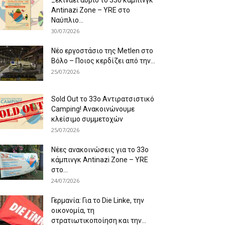
Antinazi Zone – YRE στο
Ναύπλιο...
30/07/2026
Νέο εργοστάσιο της Metlen στο
Βόλο – Ποιος κερδίζει από την...
25/07/2026
Sold Out το 33ο Αντιρατσιστικό
Camping! Ανακοινώνουμε
κλείσιμο συμμετοχών
25/07/2026
Νέες ανακοινώσεις για το 33ο
κάμπινγκ Antinazi Zone – YRE
στο...
24/07/2026
Γερμανία: Για το Die Linke, την
οικονομία, τη
στρατιωτικοποίηση και την...