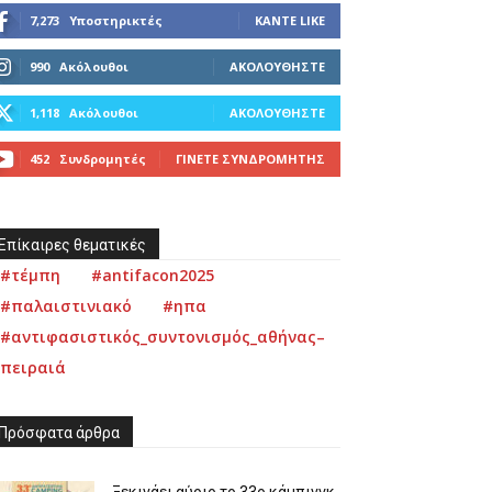
7,273
Υποστηρικτές
ΚΆΝΤΕ LIKE
990
Ακόλουθοι
ΑΚΟΛΟΥΘΉΣΤΕ
1,118
Ακόλουθοι
ΑΚΟΛΟΥΘΉΣΤΕ
452
Συνδρομητές
ΓΊΝΕΤΕ ΣΥΝΔΡΟΜΗΤΉΣ
Επίκαιρες θεματικές
#τέμπη
#antifacon2025
#παλαιστινιακό
#ηπα
#αντιφασιστικός_συντονισμός_αθήνας–
πειραιά
Πρόσφατα άρθρα
Ξεκινάει αύριο το 33ο κάμπινγκ