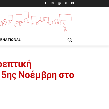
ERNATIONAL
ρεπτική
 15ης Νοέμβρη στο