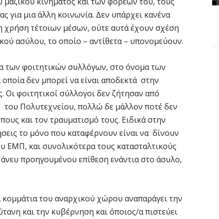
 μαζικού κινήματος και των φορέων του, τους
ας για μια άλλη κοινωνία. Δεν υπάρχει κανένα
τη χρήση τέτοιων μέσων, ούτε αυτά έχουν σχέση
κού ασύλου, το οποίο – αντίθετα – υπονομεύουν.
εία των φοιτητικών συλλόγων, στο όνομα των
 οποία δεν μπορεί να είναι αποδεκτά στην
υς. Οι φοιτητικοί σύλλογοι δεν ζήτησαν από
 του Πολυτεχνείου, πολλώ δε μάλλον ποτέ δεν
πους και τον τραυματισμό τους. Ειδικά στην
ήσεις το μόνο που καταφέρνουν είναι να δίνουν
ου ΕΜΠ, και συνολικότερα τους κατασταλτικούς
 άνευ προηγουμένου επίθεση ενάντια στο άσυλο,
α κομμάτια του αναρχικού χώρου αναπαράγει την
τανη και την κυβέρνηση και όποιος/α πιστεύει