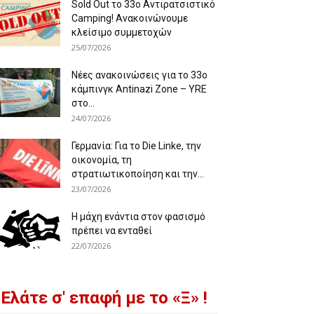
Sold Out το 33ο Αντιρατσιστικό
Camping! Ανακοινώνουμε
κλείσιμο συμμετοχών
25/07/2026
Νέες ανακοινώσεις για το 33ο
κάμπινγκ Antinazi Zone – YRE
στο...
24/07/2026
Γερμανία: Για το Die Linke, την
οικονομία, τη
στρατιωτικοποίηση και την...
23/07/2026
Η μάχη ενάντια στον φασισμό
πρέπει να ενταθεί
22/07/2026
Ελάτε σ' επαφή με το «Ξ» !