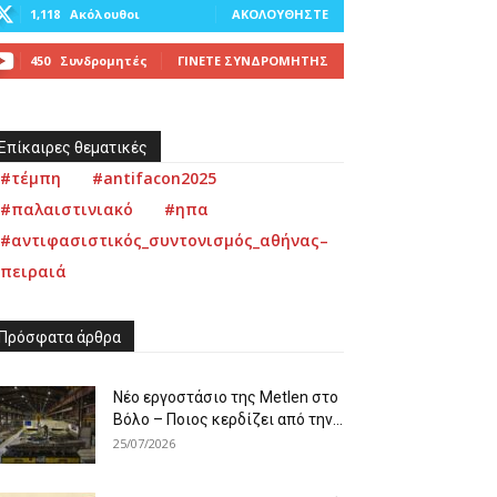
1,118
Ακόλουθοι
ΑΚΟΛΟΥΘΉΣΤΕ
450
Συνδρομητές
ΓΊΝΕΤΕ ΣΥΝΔΡΟΜΗΤΉΣ
Επίκαιρες θεματικές
#τέμπη
#antifacon2025
#παλαιστινιακό
#ηπα
#αντιφασιστικός_συντονισμός_αθήνας–
πειραιά
Πρόσφατα άρθρα
Νέο εργοστάσιο της Metlen στο
Βόλο – Ποιος κερδίζει από την...
25/07/2026