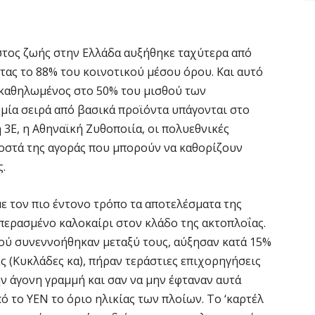
όστος ζωής στην Ελλάδα αυξήθηκε ταχύτερα από
ας το 88% του κοινοτικού μέσου όρου. Και αυτό
ι καθηλωμένος στο 50% του μισθού των
μία σειρά από βασικά προϊόντα υπάγονται στο
 3Ε, η Αθηναϊκή Ζυθοποιία, οι πολυεθνικές
οσοστά της αγοράς που μπορούν να καθορίζουν
ς.
με τον πιο έντονο τρόπο τα αποτελέσματα της
περασμένο καλοκαίρι στον κλάδο της ακτοπλοΐας.
φού συνεννοήθηκαν μεταξύ τους, αύξησαν κατά 15%
ές (Κυκλάδες κα), πήραν τεράστιες επιχορηγήσεις
ην άγονη γραμμή και σαν να μην έφταναν αυτά
 το ΥΕΝ το όριο ηλικίας των πλοίων. Το ‘καρτέλ