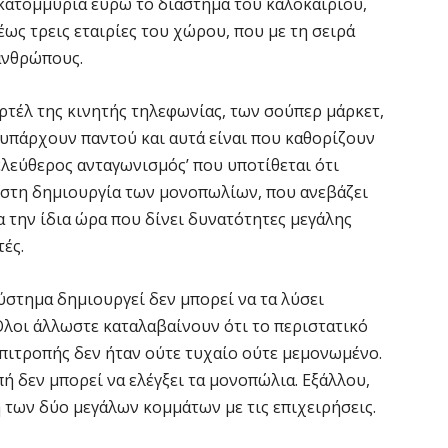
 εκατομμύρια ευρώ το διάστημα του καλοκαιριού,
ως τρεις εταιρίες του χώρου, που με τη σειρά
ανθρώπους.
αρτέλ της κινητής τηλεφωνίας, των σούπερ μάρκετ,
 υπάρχουν παντού και αυτά είναι που καθορίζουν
 ‘ελεύθερος ανταγωνισμός’ που υποτίθεται ότι
γεί στη δημιουργία των μονοπωλίων, που ανεβάζει
ια την ίδια ώρα που δίνει δυνατότητες μεγάλης
ές.
ύστημα δημιουργεί δεν μπορεί να τα λύσει
λοι άλλωστε καταλαβαίνουν ότι το περιστατικό
πιτροπής δεν ήταν ούτε τυχαίο ούτε μεμονωμένο.
ή δεν μπορεί να ελέγξει τα μονοπώλια. Εξάλλου,
ση των δύο μεγάλων κομμάτων με τις επιχειρήσεις.