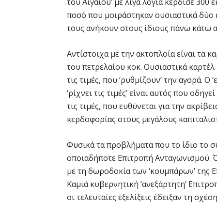
του Αιγαίου’ με λίγα λόγια κέρδισε 300
ποσό που μοιράστηκαν ουσιαστικά δύο έ
τους ανήκουν στους ίδιους πάνω κάτω 
Αντίστοιχα με την ακτοπλοία είναι τα κ
του πετρελαίου κοκ. Ουσιαστικά καρτέλ
τις τιμές, που ‘ρυθμίζουν’ την αγορά. Ο
‘ρίχνει τις τιμές’ είναι αυτός που οδη
τις τιμές, που ευθύνεται για την ακρίβε
κερδοφορίας στους μεγάλους καπιταλιστ
Φυσικά τα προβλήματα που το ίδιο το σ
οποιαδήποτε Επιτροπή Ανταγωνισμού. Ό
με τη δωροδοκία των ‘κουμπάρων’ της Ε
Καμιά κυβερνητική ‘ανεξάρτητη’ Επιτροπ
οι τελευταίες εξελίξεις έδειξαν τη σχέ