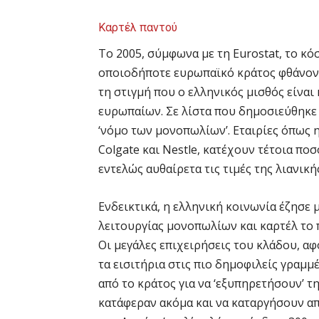
Καρτέλ παντού
Το 2005, σύμφωνα με τη Eurostat, το κ
οποιοδήποτε ευρωπαϊκό κράτος φθάνοντ
τη στιγμή που ο ελληνικός μισθός είνα
ευρωπαίων. Σε λίστα που δημοσιεύθηκε 
‘νόμο των μονοπωλίων’. Εταιρίες όπως η
Colgate και Nestle, κατέχουν τέτοια π
εντελώς αυθαίρετα τις τιμές της λιανική
Ενδεικτικά, η ελληνική κοινωνία έζησε 
λειτουργίας μονοπωλίων και καρτέλ το 
Οι μεγάλες επιχειρήσεις του κλάδου, α
τα εισιτήρια στις πιο δημοφιλείς γραμμ
από το κράτος για να ‘εξυπηρετήσουν’ τ
κατάφεραν ακόμα και να καταργήσουν από