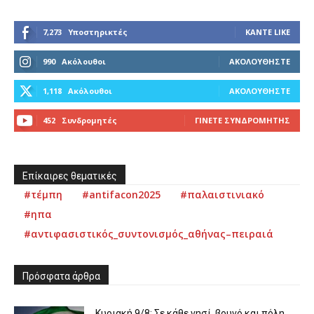
7,273
Υποστηρικτές
ΚΆΝΤΕ LIKE
990
Ακόλουθοι
ΑΚΟΛΟΥΘΉΣΤΕ
1,118
Ακόλουθοι
ΑΚΟΛΟΥΘΉΣΤΕ
452
Συνδρομητές
ΓΊΝΕΤΕ ΣΥΝΔΡΟΜΗΤΉΣ
Επίκαιρες θεματικές
#τέμπη
#antifacon2025
#παλαιστινιακό
#ηπα
#αντιφασιστικός_συντονισμός_αθήνας–πειραιά
Πρόσφατα άρθρα
Κυριακή 9/8: Σε κάθε νησί, βουνό και πόλη,