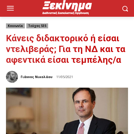
Κοινωνία
Τεύχος 535
Κάνεις διδακτορικό ή είσαι
ντελιβεράς; Για τη ΝΔ και τα
αφεντικά είσαι τεμπέλης/α
Γιάννος Νικολάου
11/05/2021