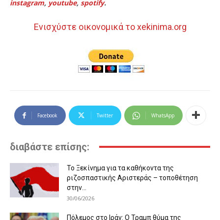
instagram
,
youtube
,
spotify
.
Ενισχύστε οικονομικά το xekinima.org
Facebook
Twitter
WhatsApp
διαβάστε επίσης:
Το Ξεκίνημα για τα καθήκοντα της
ριζοσπαστικής Αριστεράς – τοποθέτηση
στην...
30/06/2026
Πόλεμος στο Ιράν: Ο Τραμπ θύμα της