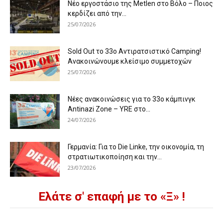
Νέο εργοστάσιο της Metlen στο Βόλο – Ποιος
κερδίζει από την...
25/07/2026
Sold Out το 33ο Αντιρατσιστικό Camping!
Ανακοινώνουμε κλείσιμο συμμετοχών
25/07/2026
Νέες ανακοινώσεις για το 33ο κάμπινγκ
Antinazi Zone – YRE στο...
24/07/2026
Γερμανία: Για το Die Linke, την οικονομία, τη
στρατιωτικοποίηση και την...
23/07/2026
Ελάτε σ' επαφή με το «Ξ» !