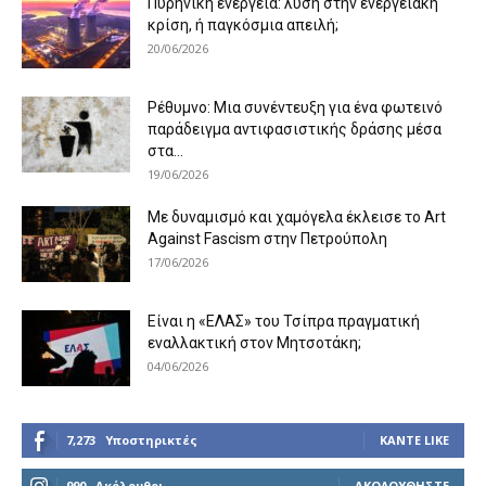
Πυρηνική ενέργεια: λύση στην ενεργειακή
κρίση, ή παγκόσμια απειλή;
20/06/2026
Ρέθυμνο: Μια συνέντευξη για ένα φωτεινό
παράδειγμα αντιφασιστικής δράσης μέσα
στα...
19/06/2026
Με δυναμισμό και χαμόγελα έκλεισε το Art
Against Fascism στην Πετρούπολη
17/06/2026
Είναι η «ΕΛΑΣ» του Τσίπρα πραγματική
εναλλακτική στον Μητσοτάκη;
04/06/2026
7,273
Υποστηρικτές
ΚΆΝΤΕ LIKE
990
Ακόλουθοι
ΑΚΟΛΟΥΘΉΣΤΕ