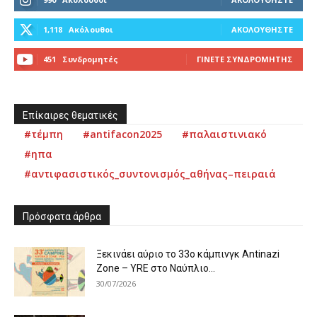
1,118
Ακόλουθοι
ΑΚΟΛΟΥΘΉΣΤΕ
451
Συνδρομητές
ΓΊΝΕΤΕ ΣΥΝΔΡΟΜΗΤΉΣ
Επίκαιρες θεματικές
#τέμπη
#antifacon2025
#παλαιστινιακό
#ηπα
#αντιφασιστικός_συντονισμός_αθήνας–πειραιά
Πρόσφατα άρθρα
Ξεκινάει αύριο το 33ο κάμπινγκ Antinazi
Zone – YRE στο Ναύπλιο...
30/07/2026