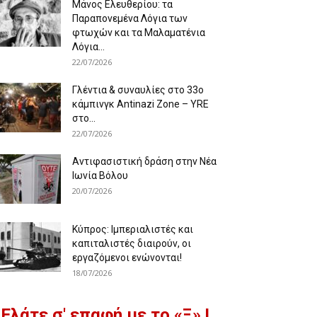
Μάνος Ελευθερίου: τα
Παραπονεμένα Λόγια των
φτωχών και τα Μαλαματένια
Λόγια...
22/07/2026
Γλέντια & συναυλίες στο 33ο
κάμπινγκ Antinazi Zone – YRE
στο...
22/07/2026
Αντιφασιστική δράση στην Νέα
Ιωνία Βόλου
20/07/2026
Κύπρος: Ιμπεριαλιστές και
καπιταλιστές διαιρούν, οι
εργαζόμενοι ενώνονται!
18/07/2026
Ελάτε σ' επαφή με το «Ξ» !