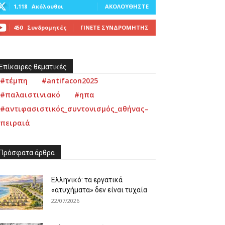
1,118
Ακόλουθοι
ΑΚΟΛΟΥΘΉΣΤΕ
450
Συνδρομητές
ΓΊΝΕΤΕ ΣΥΝΔΡΟΜΗΤΉΣ
Επίκαιρες θεματικές
#τέμπη
#antifacon2025
#παλαιστινιακό
#ηπα
#αντιφασιστικός_συντονισμός_αθήνας–
πειραιά
Πρόσφατα άρθρα
Ελληνικό: τα εργατικά
«ατυχήματα» δεν είναι τυχαία
22/07/2026