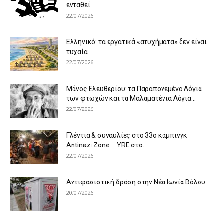
ενταθεί
22/07/2026
Ελληνικό: τα εργατικά «ατυχήματα» δεν είναι
τυχαία
22/07/2026
Μάνος Ελευθερίου: τα Παραπονεμένα Λόγια
των φτωχών και τα Μαλαματένια Λόγια...
22/07/2026
Γλέντια & συναυλίες στο 33ο κάμπινγκ
Antinazi Zone – YRE στο...
22/07/2026
Αντιφασιστική δράση στην Νέα Ιωνία Βόλου
20/07/2026