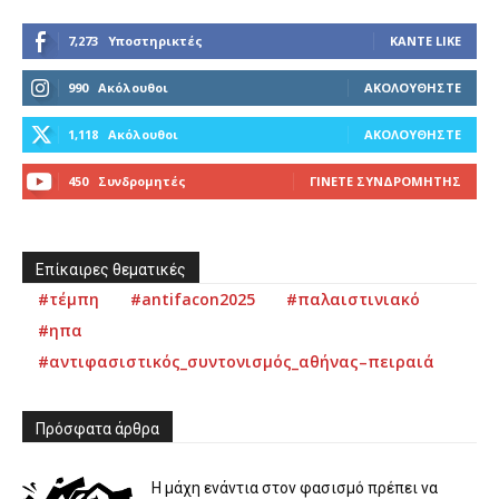
7,273
Υποστηρικτές
ΚΆΝΤΕ LIKE
990
Ακόλουθοι
ΑΚΟΛΟΥΘΉΣΤΕ
1,118
Ακόλουθοι
ΑΚΟΛΟΥΘΉΣΤΕ
450
Συνδρομητές
ΓΊΝΕΤΕ ΣΥΝΔΡΟΜΗΤΉΣ
Επίκαιρες θεματικές
#τέμπη
#antifacon2025
#παλαιστινιακό
#ηπα
#αντιφασιστικός_συντονισμός_αθήνας–πειραιά
Πρόσφατα άρθρα
Η μάχη ενάντια στον φασισμό πρέπει να