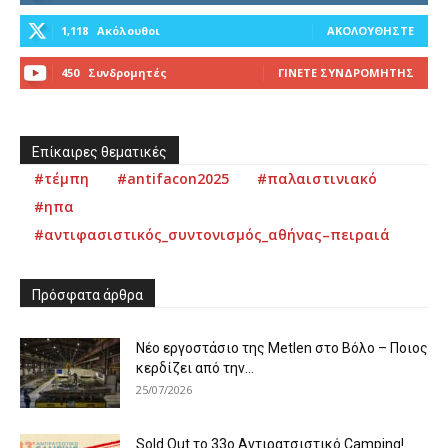
1,118
Ακόλουθοι
ΑΚΟΛΟΥΘΉΣΤΕ
450
Συνδρομητές
ΓΊΝΕΤΕ ΣΥΝΔΡΟΜΗΤΉΣ
Επίκαιρες θεματικές
#τέμπη
#antifacon2025
#παλαιστινιακό
#ηπα
#αντιφασιστικός_συντονισμός_αθήνας–πειραιά
Πρόσφατα άρθρα
Νέο εργοστάσιο της Metlen στο Βόλο – Ποιος
κερδίζει από την...
25/07/2026
Sold Out το 33ο Αντιρατσιστικό Camping!