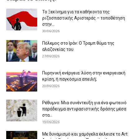
Το Ξεκίνημα για τα καθήκοντα της
ριζοσπαστικής Αριστεράς – τοποθέτηση
στην...
30/06/2026
Πόλεμος στο Ιράν: Ο Τραμπ θύμα της
αλαζονείας του
27/06/2026
Πυρηνική ενέργεια: λύση στην ενεργειακή
κρίση, ή παγκόσμια απειλή;
20/06/2026
Ρέθυμνο: Μια συνέντευξη για ένα φωτεινό
παράδειγμα αντιφασιστικής δράσης μέσα
στα...
19/06/2026
Με δυναμισμό και χαμόγελα έκλεισε το Art