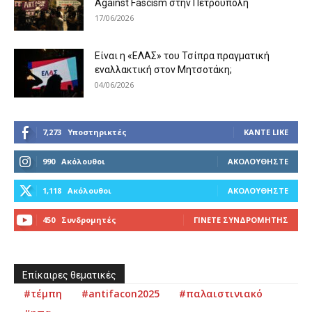
Against Fascism στην Πετρούπολη
17/06/2026
Είναι η «ΕΛΑΣ» του Τσίπρα πραγματική
εναλλακτική στον Μητσοτάκη;
04/06/2026
7,273
Υποστηρικτές
ΚΆΝΤΕ LIKE
990
Ακόλουθοι
ΑΚΟΛΟΥΘΉΣΤΕ
1,118
Ακόλουθοι
ΑΚΟΛΟΥΘΉΣΤΕ
450
Συνδρομητές
ΓΊΝΕΤΕ ΣΥΝΔΡΟΜΗΤΉΣ
Επίκαιρες θεματικές
#τέμπη
#antifacon2025
#παλαιστινιακό