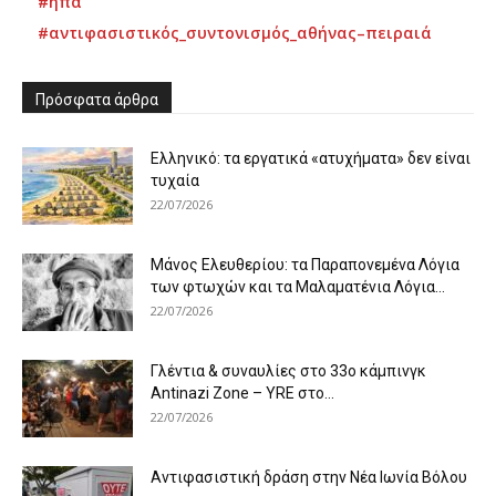
#ηπα
#αντιφασιστικός_συντονισμός_αθήνας–πειραιά
Πρόσφατα άρθρα
Ελληνικό: τα εργατικά «ατυχήματα» δεν είναι
τυχαία
22/07/2026
Μάνος Ελευθερίου: τα Παραπονεμένα Λόγια
των φτωχών και τα Μαλαματένια Λόγια...
22/07/2026
Γλέντια & συναυλίες στο 33ο κάμπινγκ
Antinazi Zone – YRE στο...
22/07/2026
Αντιφασιστική δράση στην Νέα Ιωνία Βόλου