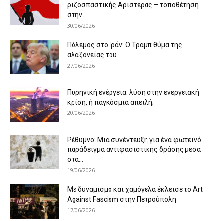
ριζοσπαστικής Αριστεράς – τοποθέτηση
στην...
30/06/2026
Πόλεμος στο Ιράν: Ο Τραμπ θύμα της
αλαζονείας του
27/06/2026
Πυρηνική ενέργεια: λύση στην ενεργειακή
κρίση, ή παγκόσμια απειλή;
20/06/2026
Ρέθυμνο: Μια συνέντευξη για ένα φωτεινό
παράδειγμα αντιφασιστικής δράσης μέσα
στα...
19/06/2026
Με δυναμισμό και χαμόγελα έκλεισε το Art
Against Fascism στην Πετρούπολη
17/06/2026