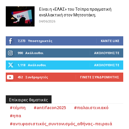
Είναι η «ΕΛΑΣ» του Τσίπρα πραγματική
εναλλακτική στον Μητσοτάκη;
04/06/2026
7,273
Υποστηρικτές
ΚΆΝΤΕ LIKE
990
Ακόλουθοι
ΑΚΟΛΟΥΘΉΣΤΕ
1,118
Ακόλουθοι
ΑΚΟΛΟΥΘΉΣΤΕ
452
Συνδρομητές
ΓΊΝΕΤΕ ΣΥΝΔΡΟΜΗΤΉΣ
Επίκαιρες θεματικές
#τέμπη
#antifacon2025
#παλαιστινιακό
#ηπα
#αντιφασιστικός_συντονισμός_αθήνας–πειραιά