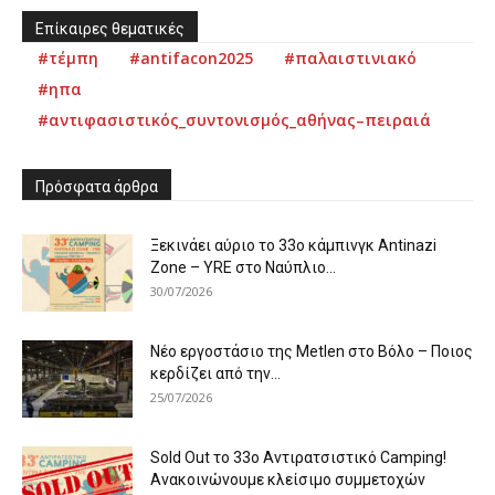
Επίκαιρες θεματικές
#τέμπη
#antifacon2025
#παλαιστινιακό
#ηπα
#αντιφασιστικός_συντονισμός_αθήνας–πειραιά
Πρόσφατα άρθρα
Ξεκινάει αύριο το 33ο κάμπινγκ Antinazi
Zone – YRE στο Ναύπλιο...
30/07/2026
Νέο εργοστάσιο της Metlen στο Βόλο – Ποιος
κερδίζει από την...
25/07/2026
Sold Out το 33ο Αντιρατσιστικό Camping!
Ανακοινώνουμε κλείσιμο συμμετοχών