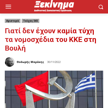
Αριστερά
Τεύχος 565
Γιατί δεν έχουν καμία τύχη
τα νομοσχέδια του ΚΚΕ στη
Βουλή
Θοδωρής Μαράκης
30/11/2022