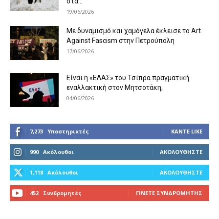
στα...
19/06/2026
Με δυναμισμό και χαμόγελα έκλεισε το Art
Against Fascism στην Πετρούπολη
17/06/2026
Είναι η «ΕΛΑΣ» του Τσίπρα πραγματική
εναλλακτική στον Μητσοτάκη;
04/06/2026
7,273
Υποστηρικτές
ΚΆΝΤΕ LIKE
990
Ακόλουθοι
ΑΚΟΛΟΥΘΉΣΤΕ
1,118
Ακόλουθοι
ΑΚΟΛΟΥΘΉΣΤΕ
452
Συνδρομητές
ΓΊΝΕΤΕ ΣΥΝΔΡΟΜΗΤΉΣ