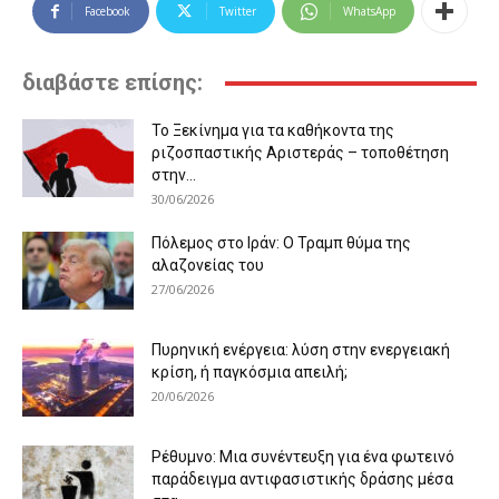
Facebook
Twitter
WhatsApp
διαβάστε επίσης:
Το Ξεκίνημα για τα καθήκοντα της
ριζοσπαστικής Αριστεράς – τοποθέτηση
στην...
30/06/2026
Πόλεμος στο Ιράν: Ο Τραμπ θύμα της
αλαζονείας του
27/06/2026
Πυρηνική ενέργεια: λύση στην ενεργειακή
κρίση, ή παγκόσμια απειλή;
20/06/2026
Ρέθυμνο: Μια συνέντευξη για ένα φωτεινό
παράδειγμα αντιφασιστικής δράσης μέσα