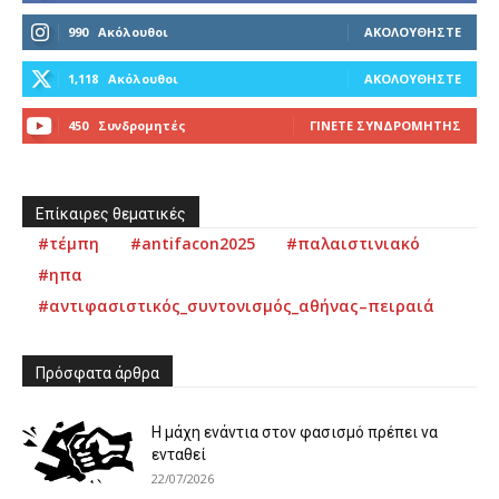
990
Ακόλουθοι
ΑΚΟΛΟΥΘΉΣΤΕ
1,118
Ακόλουθοι
ΑΚΟΛΟΥΘΉΣΤΕ
450
Συνδρομητές
ΓΊΝΕΤΕ ΣΥΝΔΡΟΜΗΤΉΣ
Επίκαιρες θεματικές
#τέμπη
#antifacon2025
#παλαιστινιακό
#ηπα
#αντιφασιστικός_συντονισμός_αθήνας–πειραιά
Πρόσφατα άρθρα
Η μάχη ενάντια στον φασισμό πρέπει να
ενταθεί
22/07/2026