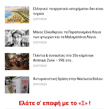
Ελληνικό: τα εργατικά «ατυχήματα» δεν είναι
τυχαία
22/07/2026
Μάνος Ελευθερίου: τα Παραπονεμένα Λόγια
των φτωχών και τα Μαλαματένια Λόγια...
22/07/2026
Γλέντια & συναυλίες στο 33ο κάμπινγκ
Antinazi Zone – YRE στο...
22/07/2026
Αντιφασιστική δράση στην Νέα Ιωνία Βόλου
20/07/2026
Ελάτε σ' επαφή με το «Ξ» !