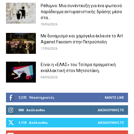
Ρέθυμνο: Μια συνέντευξη για ένα φωτεινό
παράδειγμα αντιφασιστικής δράσης μέσα
στα...
19/06/2026
Με δυναμισμό και χαμόγελα έκλεισε το Art
Against Fascism στην Πετρούπολη
17/06/2026
Είναι η «ΕΛΑΣ» του Τσίπρα πραγματική
εναλλακτική στον Μητσοτάκη;
04/06/2026
7,273
Υποστηρικτές
ΚΆΝΤΕ LIKE
990
Ακόλουθοι
ΑΚΟΛΟΥΘΉΣΤΕ
1,118
Ακόλουθοι
ΑΚΟΛΟΥΘΉΣΤΕ