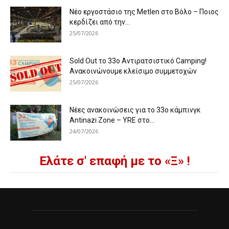
Νέο εργοστάσιο της Metlen στο Βόλο – Ποιος
κερδίζει από την...
25/07/2026
Sold Out το 33ο Αντιρατσιστικό Camping!
Ανακοινώνουμε κλείσιμο συμμετοχών
25/07/2026
Νέες ανακοινώσεις για το 33ο κάμπινγκ
Antinazi Zone – YRE στο...
24/07/2026
Ελάτε σ' επαφή με το «Ξ» !