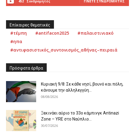
452
Συνδρομητές
ΓΊΝΕΤΕ ΣΥΝΔΡΟΜΗΤΉΣ
Επίκαιρες θεματικές
#τέμπη
#antifacon2025
#παλαιστινιακό
#ηπα
#αντιφασιστικός_συντονισμός_αθήνας–πειραιά
Πρόσφατα άρθρα
Κυριακή 9/8: Σε κάθε νησί, βουνό και πόλη,
κάνουμε την αλληλεγγύη...
08/08/2026
Ξεκινάει αύριο το 33ο κάμπινγκ Antinazi
Zone – YRE στο Ναύπλιο...
30/07/2026