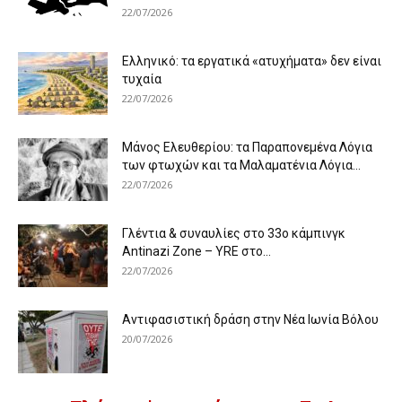
22/07/2026
Ελληνικό: τα εργατικά «ατυχήματα» δεν είναι
τυχαία
22/07/2026
Μάνος Ελευθερίου: τα Παραπονεμένα Λόγια
των φτωχών και τα Μαλαματένια Λόγια...
22/07/2026
Γλέντια & συναυλίες στο 33ο κάμπινγκ
Antinazi Zone – YRE στο...
22/07/2026
Αντιφασιστική δράση στην Νέα Ιωνία Βόλου
20/07/2026