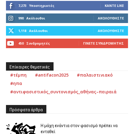
7,273
Υποστηρικτές
ΚΆΝΤΕ LIKE
990
Ακόλουθοι
ΑΚΟΛΟΥΘΉΣΤΕ
1,118
Ακόλουθοι
ΑΚΟΛΟΥΘΉΣΤΕ
450
Συνδρομητές
ΓΊΝΕΤΕ ΣΥΝΔΡΟΜΗΤΉΣ
Επίκαιρες θεματικές
#τέμπη
#antifacon2025
#παλαιστινιακό
#ηπα
#αντιφασιστικός_συντονισμός_αθήνας–πειραιά
Πρόσφατα άρθρα
Η μάχη ενάντια στον φασισμό πρέπει να
ενταθεί