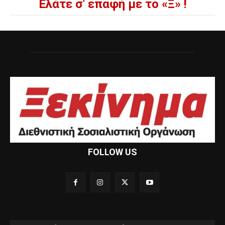
Ελάτε σ' επαφή με το «Ξ» !
FOLLOW US