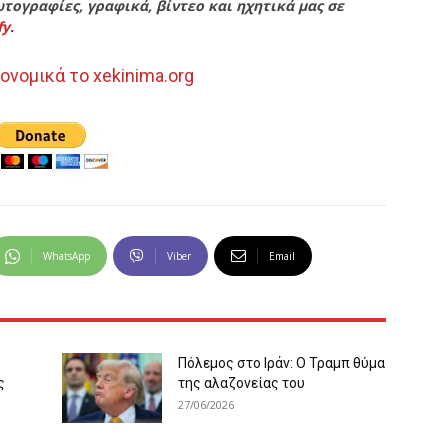
τογραφίες, γραφικά, βίντεο και ηχητικά μας σε
fy
.
ονομικά το xekinima.org
WhatsApp
Viber
Email
Πόλεμος στο Ιράν: Ο Τραμπ θύμα
ς
της αλαζονείας του
27/06/2026