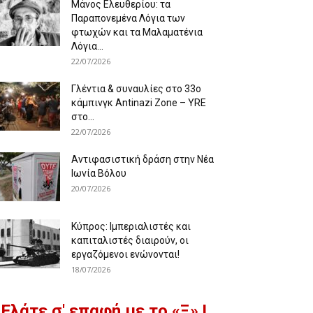
Μάνος Ελευθερίου: τα
Παραπονεμένα Λόγια των
φτωχών και τα Μαλαματένια
Λόγια...
22/07/2026
Γλέντια & συναυλίες στο 33ο
κάμπινγκ Antinazi Zone – YRE
στο...
22/07/2026
Αντιφασιστική δράση στην Νέα
Ιωνία Βόλου
20/07/2026
Κύπρος: Ιμπεριαλιστές και
καπιταλιστές διαιρούν, οι
εργαζόμενοι ενώνονται!
18/07/2026
Ελάτε σ' επαφή με το «Ξ» !