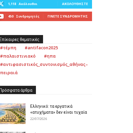
1,118
Ακόλουθοι
ΑΚΟΛΟΥΘΉΣΤΕ
450
Συνδρομητές
ΓΊΝΕΤΕ ΣΥΝΔΡΟΜΗΤΉΣ
Επίκαιρες θεματικές
#τέμπη
#antifacon2025
#παλαιστινιακό
#ηπα
#αντιφασιστικός_συντονισμός_αθήνας–
πειραιά
Πρόσφατα άρθρα
Ελληνικό: τα εργατικά
«ατυχήματα» δεν είναι τυχαία
22/07/2026