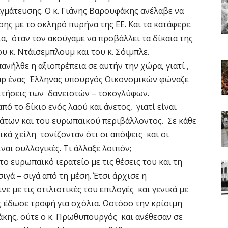
γμάτευσης. Ο κ. Γιάνης Βαρουφάκης ανέλαβε να
ης με το σκληρό πυρήνα της ΕΕ. Και τα κατάφερε.
α, όταν τον ακούγαμε να προβάλλει τα δίκαια της
 κ. Ντάισεμπλουμ και του κ. Σόιμπλε.
ανήλθε η αξιοπρέπεια σε αυτήν την χώρα, γιατί ,
oup ένας Έλληνας υπουργός Οικονομικών φώναζε
ιτήσεις των δανειστών – τοκογλύφων.
ό το δίκιο ενός λαού και άνετος, γιατί είναι
των και του ευρωπαϊκού περιβάλλοντος. Σε κάθε
κά χείλη τονίζονταν ότι οι απόψεις και οι
ναι συλλογικές. Τι άλλαξε λοιπόν;
το ευρωπαϊκό ιερατείο με τις θέσεις του και τη
ιγά – σιγά από τη μέση. Έτσι άρχισε η
ε με τις στιλιστικές του επιλογές και γενικά με
ς έδωσε τροφή για σχόλια. Ωστόσο την κρίσιμη
σάκης, ούτε ο κ. Πρωθυπουργός και ανέθεσαν σε