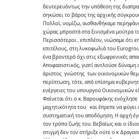
δευτερευόντως την υπόθεση της διαπρα
σηκώσει το βάρος της αρχικής σύγκρουσ
Πολλοί, νομίζω, αισθανθήκαμε περηφάνι
χώρας μπροστά στα ξινισμένα μούτρα του
Περισσότεροι , επιπλέον, νιώσαμε ότι επ
επιτέλους, στη λυκοφωλιά του Eurogr
ένα βροντερό όχι στις εξωφρενικές απα
Αποφασιστικός, γιατί αντλούσε δύναμη απ
άριστος γνώστης των οικονομικών θεμά
περίπτωση, τότε, από επίσημα κυβερνητι
ενέργειες του υπουργού Οικονομικών εί
Φαίνεται ότι ο κ. Βαρουφάκης ενόχλησε 
μαχητικότητα του και έπρεπε να φύγει σ
συστηματική του αποδόμηση. Η αρχή έγιν
τον τρόπο ζωής του. Βεβαίως και ο ίδιο
στιγμή δεν τον στήριξε ούτε ο κ Δραγα