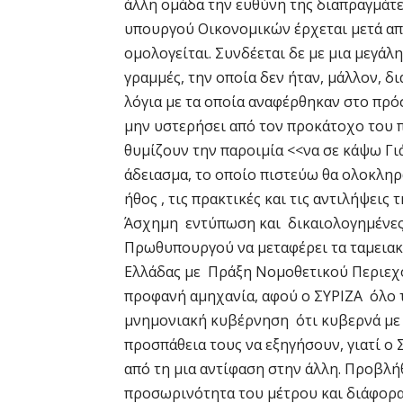
άλλη ομάδα την ευθύνη της διαπραγμάτε
υπουργού Οικονομικών έρχεται μετά από
ομολογείται. Συνδέεται δε με μια μεγάλη
γραμμές, την οποία δεν ήταν, μάλλον, δ
λόγια με τα οποία αναφέρθηκαν στο πρόσ
μην υστερήσει από τον προκάτοχο του π
θυμίζουν την παροιμία <<να σε κάψω Γι
άδειασμα, το οποίο πιστεύω θα ολοκληρ
ήθος , τις πρακτικές και τις αντιλήψεις 
Άσχημη εντύπωση και δικαιολογημένες
Πρωθυπουργού να μεταφέρει τα ταμεια
Ελλάδας με Πράξη Νομοθετικού Περιεχ
προφανή αμηχανία, αφού ο ΣΥΡΙΖΑ όλο 
μνημονιακή κυβέρνηση ότι κυβερνά με 
προσπάθεια τους να εξηγήσουν, γιατί ο 
από τη μια αντίφαση στην άλλη. Προβλήθ
προσωρινότητα του μέτρου και διάφορα 