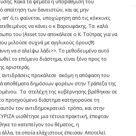
υσης. Κακά τα ψέματα η υποβάθμιση του
 απαίτηση των δανειστών, και ας μην
, απ’ ό,τι φαίνεται, υποχώρηση από τις κόκκινες
ιατεθειμένος να κάνει ο κ Βαρουφάκης. Τα καλά
ωπο του (Asset τον αποκάλεσε ο Κ. Τσίπρας για να
ου μιλούσε συχνά με αγγλικούς όρους!!!)
άννη να σ αλείψω λάδι>>. To μεθοδευμένο αυτό
ωθεί το επόμενο διάστημα, είναι ξένο προς το
της αριστεράς.
 αντιδράσεις προκάλεσε ακόμη η απόφαση του
κά αποθέματα δημόσιων φορέων στην Τράπεζα της
ομένου. Τα στελέχη της κυβέρνησης βρέθηκαν σε
το προηγούμενο διάστημα κατηγορούσε τη
αυτόν τον αντιδημοκρατικό τρόπο, και στην
ΣΥΡΙΖΑ υιοθέτησε μια τέτοια πρακτική, έπεφταν
ηκε το κατεπείγον του θέματος, η
άλλα, τα οποία ελάχιστους έπεισαν. Αποτελεί