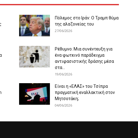
Πόλεμος στο Ιράν: Ο Τραμπ θύμα
ς
της αλαζονείας του
27/06/2026
Ρέθυμνο: Μια συνέντευξη για
α
ένα φωτεινό παράδειγμα
αντιφασιστικής δράσης μέσα
στα...
19/06/2026
Είναι η «ΕΛΑΣ» του Τσίπρα
m
πραγματική εναλλακτική στον
Μητσοτάκη;
04/06/2026