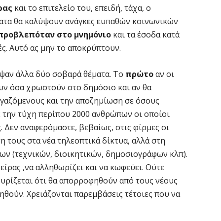
ρας
και το επιτελείο του, επειδή, τάχα, ο
ματα θα καλύψουν ανάγκες ευπαθών κοινωνικών
προβλεπόταν στο μνημόνιο
και τα έσοδα κατά
ές. Αυτό ας μην το αποκρύπτουν.
υψαν άλλα δύο σοβαρά θέματα. Το
πρώτο
αν οι
υν όσα χρωστούν στο δημόσιο και αν θα
γαζόμενους και την αποζημίωση σε όσους
ε την τύχη περίπου 2000 ανθρώπων οι οποίοι
. Δεν αναφερόμαστε, βεβαίως, στις φίρμες οι
η τους στα νέα τηλεοπτικά δίκτυα, αλλά στη
ων (τεχνικών, διοικητικών, δημοσιογράφων κλπ).
χείρας ,να αλληθωρίζει και να κωφεύει. Ούτε
σχυρίζεται ότι θα απορροφηθούν από τους νέους
ηθούν. Χρειάζονται παρεμβάσεις τέτοιες που να