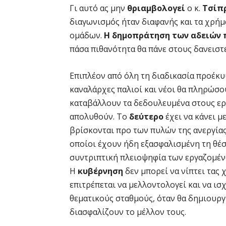
Γι αυτό ας μην
θριαμβολογεί
ο κ.
Τσίπ
διαγωνισμός ήταν διαφανής και τα χρή
ομάδων.
Η δημοπράτηση των αδειών 
πάσα πιθανότητα θα πάνε στους δανειστ
Επιπλέον από όλη τη διαδικασία προέκ
καναλάρχες παλιοί και νέοι θα πληρώσο
καταβάλλουν τα δεδουλευμένα στους ερ
απολυθούν. Το
δεύτερο
έχει να κάνει μ
βρίσκονται προ των πυλών της ανεργίας
οποίοι έχουν ήδη εξασφαλισμένη τη θέσ
συντριπτική πλειοψηφία των εργαζομέν
Η
κυβέρνηση
δεν μπορεί να νίπτει τας 
επιτρέπεται να μελλοντολογεί και να ι
θεματικούς σταθμούς, όταν θα δημιουργ
διασφαλίζουν το μέλλον τους.