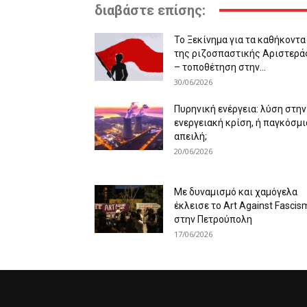
διαβάστε επίσης:
Το Ξεκίνημα για τα καθήκοντα
της ριζοσπαστικής Αριστερά
– τοποθέτηση στην...
30/06/2026
Πυρηνική ενέργεια: λύση στην
ενεργειακή κρίση, ή παγκόσμι
απειλή;
20/06/2026
Με δυναμισμό και χαμόγελα
έκλεισε το Art Against Fascis
στην Πετρούπολη
17/06/2026