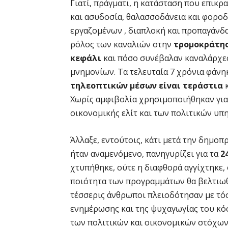
Γιατί, πράγματι, η κατάσταση που επικ
και ασυδοσία, θαλασσοδάνεια και φοροδ
εργαζομένων , διαπλοκή και προπαγάνδ
ρόλος των καναλιών στην
τρομοκράτησ
κεφάλι
και πόσο συνέβαλαν καναλάρχε
μνημονίων. Τα τελευταία 7 χρόνια φάνη
τηλεοπτικών μέσων είναι τεράστια
κ
Χωρίς αμφιβολία χρησιμοποιήθηκαν για
οικονομικής ελίτ και των πολιτικών υπ
Άλλαξε, εντούτοις, κάτι μετά την δημο
ήταν αναμενόμενο, πανηγυρίζει για τα
2
χτυπήθηκε, ούτε η διαφθορά αγγίχτηκε, 
ποιότητα των προγραμμάτων θα βελτιωθε
τέσσερις άνθρωποι πλειοδότησαν με τόσ
ενημέρωσης και της ψυχαγωγίας του κόσ
των πολιτικών και οικονομικών στόχων 