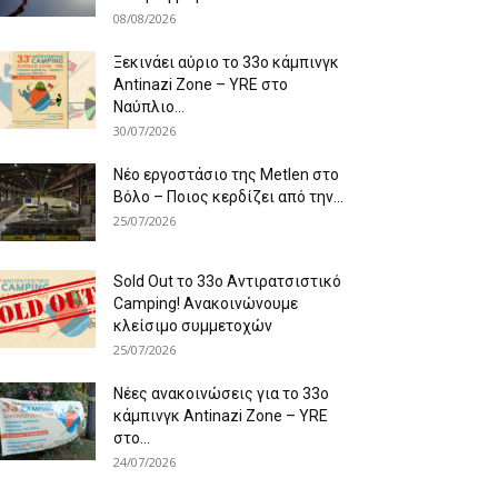
08/08/2026
Ξεκινάει αύριο το 33ο κάμπινγκ
Antinazi Zone – YRE στο
Ναύπλιο...
30/07/2026
Νέο εργοστάσιο της Metlen στο
Βόλο – Ποιος κερδίζει από την...
25/07/2026
Sold Out το 33ο Αντιρατσιστικό
Camping! Ανακοινώνουμε
κλείσιμο συμμετοχών
25/07/2026
Νέες ανακοινώσεις για το 33ο
κάμπινγκ Antinazi Zone – YRE
στο...
24/07/2026