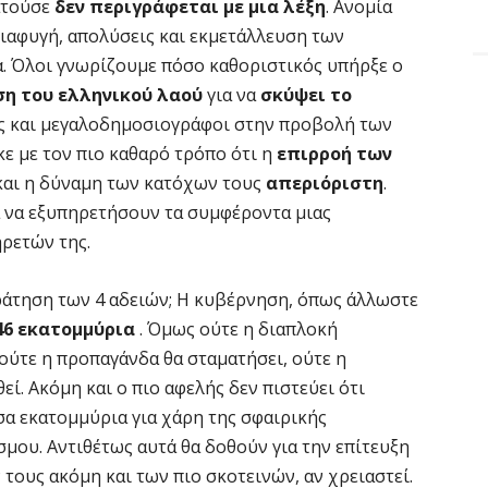
ρατούσε
δεν περιγράφεται με μια λέξη
. Ανομία
ιαφυγή, απολύσεις και εκμετάλλευση των
α. Όλοι γνωρίζουμε πόσο καθοριστικός υπήρξε ο
η του ελληνικού λαού
για να
σκύψει το
ς και μεγαλοδημοσιογράφοι στην προβολή των
κε με τον πιο καθαρό τρόπο ότι η
επιρροή των
αι η δύναμη των κατόχων τους
απεριόριστη
.
 να εξυπηρετήσουν τα συμφέροντα μιας
ηρετών της.
πράτηση των 4 αδειών; Η κυβέρνηση, όπως άλλωστε
46 εκατομμύρια
. Όμως ούτε η διαπλοκή
ούτε η προπαγάνδα θα σταματήσει, ούτε η
ί. Ακόμη και ο πιο αφελής δεν πιστεύει ότι
α εκατομμύρια για χάρη της σφαιρικής
μου. Αντιθέτως αυτά θα δοθούν για την επίτευξη
τους ακόμη και των πιο σκοτεινών, αν χρειαστεί.