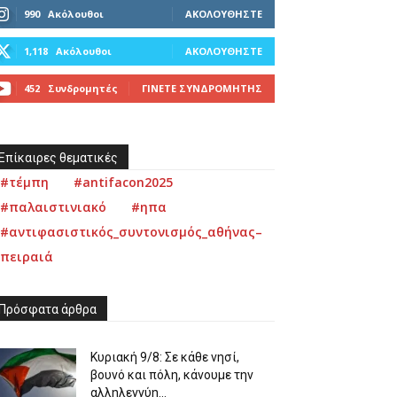
990
Ακόλουθοι
ΑΚΟΛΟΥΘΉΣΤΕ
1,118
Ακόλουθοι
ΑΚΟΛΟΥΘΉΣΤΕ
452
Συνδρομητές
ΓΊΝΕΤΕ ΣΥΝΔΡΟΜΗΤΉΣ
Επίκαιρες θεματικές
#τέμπη
#antifacon2025
#παλαιστινιακό
#ηπα
#αντιφασιστικός_συντονισμός_αθήνας–
πειραιά
Πρόσφατα άρθρα
Κυριακή 9/8: Σε κάθε νησί,
βουνό και πόλη, κάνουμε την
αλληλεγγύη...