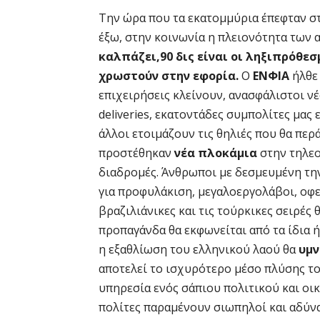
Την ώρα που τα εκατομμύρια έπεφταν σ
έξω, στην κοινωνία η πλειονότητα των
καλπάζει,90 δις είναι οι ληξιπρόθε
χρωστούν στην εφορία.
Ο
ΕΝΦΙΑ
ήλθε 
επιχειρήσεις κλείνουν, ανασφάλιστοι ν
deliveries, εκατοντάδες συμπολίτες μας
άλλοι ετοιμάζουν τις θηλιές που θα περά
προστέθηκαν
νέα πλοκάμια
στην τηλεο
διαδρομές. Άνθρωποι με δεσμευμένη την
για προφυλάκιση, μεγαλοεργολάβοι, οφει
βραζιλιάνικες και τις τούρκικες σειρές 
προπαγάνδα θα εκφωνείται από τα ίδια ή
η εξαθλίωση του ελληνικού λαού θα
υμν
αποτελεί το ισχυρότερο μέσο πλύσης το
υπηρεσία ενός σάπιου πολιτικού και οι
πολίτες παραμένουν σιωπηλοί και αδύν