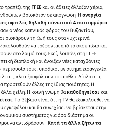
το τραπέζι της
ΓΓΕΕ
και οι άδειες άλλαζαν χέρια,
 ανθρώπων βρισκόταν σε απόγνωση.
Η ανεργία
σμες οφειλές δηλαδή πάνω από 4 εκατομμύρια
σαν ο νέος καπνικός φόρος του Βυζαντίου,
έοι ρισκάρουν τη ζωή τους στα νυχτερινά
 εξακολουθούν να τρέφονται από τα σκουπίδια και
σουν στο λαιμό τους. Εκεί, λοιπόν, στη ΓΓΕΕ
πτική διαπλοκή και άνοιξαν νέες καταχθόνιες
 περιουσία τους, υπόδικοι με αίτημα εισαγγελέα
λέτες, κλπ εξασφάλισαν το έπαθλο. Δίπλα στις
θα προστεθούν άλλες της ίδιας ποιότητας. Η
 άλλα χείλη. Η κοινή γνώμη θα
καθοδηγείται
και
είται
. Το βέβαιο είναι ότι η TV θα εξακολουθεί να
υ εγκεφάλου και θα συνεχίσει να βρίσκεται στην
κονομικού συστήματος για όσο διάστημα οι
αμοι να αντιδράσουν.
Κατά τα άλλα ζήτω τα