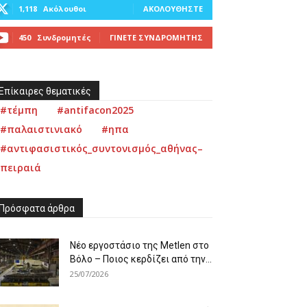
1,118
Ακόλουθοι
ΑΚΟΛΟΥΘΉΣΤΕ
450
Συνδρομητές
ΓΊΝΕΤΕ ΣΥΝΔΡΟΜΗΤΉΣ
Επίκαιρες θεματικές
#τέμπη
#antifacon2025
#παλαιστινιακό
#ηπα
#αντιφασιστικός_συντονισμός_αθήνας–
πειραιά
Πρόσφατα άρθρα
Νέο εργοστάσιο της Metlen στο
Βόλο – Ποιος κερδίζει από την...
25/07/2026