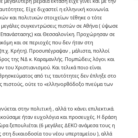
ε μεγαλύτερη βέβαια έκταση είχε γίνει και με την
υτότητες. Είχε διχαστεί η ελληνική κοινωνία.
ών και πολιτικών στοιχείων τέθηκε ο τότε
ν μεγάλες συγκεντρώσεις πιστών σε Αθήνα ( ύψωσε
ς Επανάστασης) και Θεσσαλονίκη. Προχώρησαν σε
όμη και σε περιοχές που δεν ήταν στη
(π.χ. Κρήτη). Προσυπέγραψαν , μάλιστα, πολλοί
δρος της ΝΔ κ. Καραμανλής. Πομπώδεις λόγοι και
 του Χριστιανισμού. Και τελικά ποιο είναι
θρησκεύματος από τις ταυτότητες δεν έπληξε στο
υς πιστούς, ούτε το «ελληνορθόδοξο πνεύμα των
νύεται στην πολιτική , αλλά το κάνει επιλεκτικά.
ακούσαμε ήταν ευχολόγια και προσευχές. Η δράση
ώρα ξεπουλιέται (6 μεγάλες ΔΕΚΟ ανάμεσα τους η
 στη δικαιοδοσία του νέου υπερταμείου ), αλλά