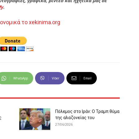
τογραφίες, γραφικά, βίντεο και ηχητικά μας σε
fy
.
ονομικά το xekinima.org
WhatsApp
Viber
Email
Πόλεμος στο Ιράν: Ο Τραμπ θύμα
ς
της αλαζονείας του
27/06/2026