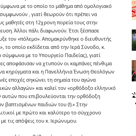
μφωνα με το οποίο το μάθημα από ομολογιακό
 συμφωνούν , γιατί θεωρούν ότι πρέπει να
υς μαθητές στη 12χρονη πορεία τους στην
ευση. Άλλοι πάλι διαφωνούν. Έτσι ξέσπασε
ρυξε τον «πόλεμο». Απομακρύνθηκε ο διευθυντής
 το οποίο εκδίδεται από την Ιερά Σύνοδο, κ.
 σύμφωνα με το Υπουργείο Παιδείας), γιατί
ες αποφάσισαν να χτυπούν οι καμπάνες πένθιμα
ινα κηρύγματα και η Πανελλήνια Ένωση Θεολόγων
ινές εποχές σηκώνει τη σημαία του αγώνα
ικών αλλαγών» και καλεί τον «ορθόδοξο ελληνικό
ων αυτών που επιβουλεύονται την ορθόδοξη
ν βαπτισμένων παιδιών του (!).» Στην
ιτικοί με πρώτο και καλύτερο το σύγχρονο
 με τις απόψεις του κ. Ιερώνυμου.