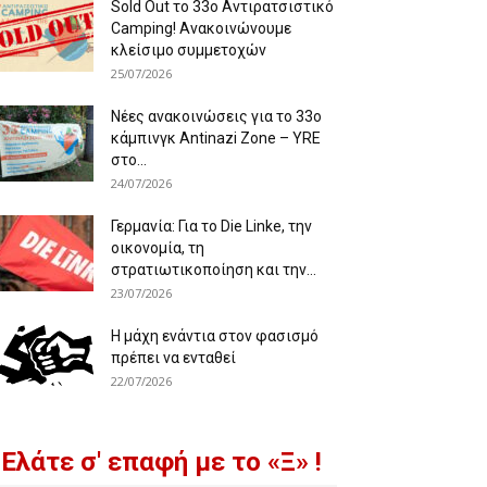
Sold Out το 33ο Αντιρατσιστικό
Camping! Ανακοινώνουμε
κλείσιμο συμμετοχών
25/07/2026
Νέες ανακοινώσεις για το 33ο
κάμπινγκ Antinazi Zone – YRE
στο...
24/07/2026
Γερμανία: Για το Die Linke, την
οικονομία, τη
στρατιωτικοποίηση και την...
23/07/2026
Η μάχη ενάντια στον φασισμό
πρέπει να ενταθεί
22/07/2026
Ελάτε σ' επαφή με το «Ξ» !