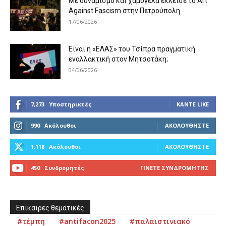
Με δυναμισμό και χαμόγελα έκλεισε το Art
Against Fascism στην Πετρούπολη
17/06/2026
Είναι η «ΕΛΑΣ» του Τσίπρα πραγματική
εναλλακτική στον Μητσοτάκη;
04/06/2026
7,273
Υποστηρικτές
ΚΆΝΤΕ LIKE
990
Ακόλουθοι
ΑΚΟΛΟΥΘΉΣΤΕ
1,118
Ακόλουθοι
ΑΚΟΛΟΥΘΉΣΤΕ
450
Συνδρομητές
ΓΊΝΕΤΕ ΣΥΝΔΡΟΜΗΤΉΣ
Επίκαιρες θεματικές
#τέμπη
#antifacon2025
#παλαιστινιακό