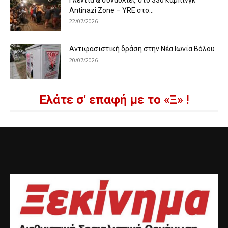
Γλέντια & συναυλίες στο 33ο κάμπινγκ
Antinazi Zone – YRE στο...
22/07/2026
Αντιφασιστική δράση στην Νέα Ιωνία Βόλου
20/07/2026
Ελάτε σ' επαφή με το «Ξ» !