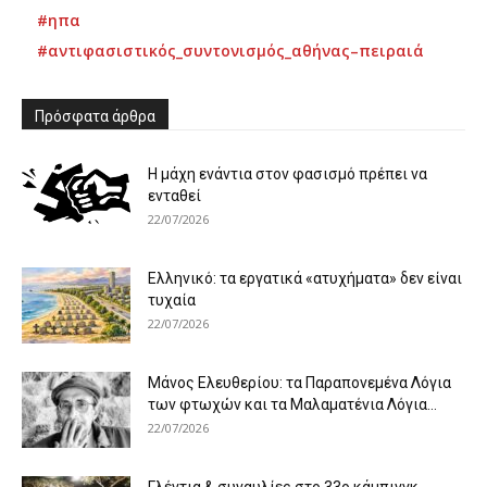
#ηπα
#αντιφασιστικός_συντονισμός_αθήνας–πειραιά
Πρόσφατα άρθρα
Η μάχη ενάντια στον φασισμό πρέπει να
ενταθεί
22/07/2026
Ελληνικό: τα εργατικά «ατυχήματα» δεν είναι
τυχαία
22/07/2026
Μάνος Ελευθερίου: τα Παραπονεμένα Λόγια
των φτωχών και τα Μαλαματένια Λόγια...
22/07/2026