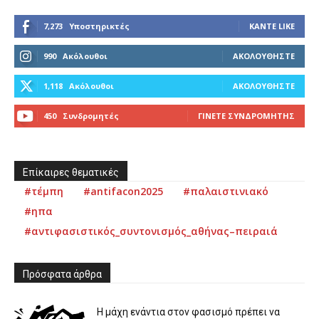
7,273
Υποστηρικτές
ΚΆΝΤΕ LIKE
990
Ακόλουθοι
ΑΚΟΛΟΥΘΉΣΤΕ
1,118
Ακόλουθοι
ΑΚΟΛΟΥΘΉΣΤΕ
450
Συνδρομητές
ΓΊΝΕΤΕ ΣΥΝΔΡΟΜΗΤΉΣ
Επίκαιρες θεματικές
#τέμπη
#antifacon2025
#παλαιστινιακό
#ηπα
#αντιφασιστικός_συντονισμός_αθήνας–πειραιά
Πρόσφατα άρθρα
Η μάχη ενάντια στον φασισμό πρέπει να