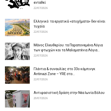
ενταθεί
22/07/2026
Ελληνικό: τα εργατικά «ατυχήματα» δεν είναι
τυχαία
22/07/2026
Μάνος Ελευθερίου: τα Παραπονεμένα Λόγια
των φτωχών και τα Μαλαματένια Λόγια...
22/07/2026
Γλέντια & συναυλίες στο 33ο κάμπινγκ
Antinazi Zone – YRE στο...
22/07/2026
Αντιφασιστική δράση στην Νέα Ιωνία Βόλου
20/07/2026