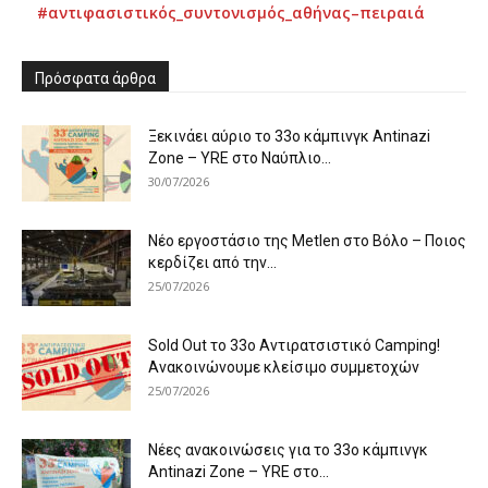
#αντιφασιστικός_συντονισμός_αθήνας–πειραιά
Πρόσφατα άρθρα
Ξεκινάει αύριο το 33ο κάμπινγκ Antinazi
Zone – YRE στο Ναύπλιο...
30/07/2026
Νέο εργοστάσιο της Metlen στο Βόλο – Ποιος
κερδίζει από την...
25/07/2026
Sold Out το 33ο Αντιρατσιστικό Camping!
Ανακοινώνουμε κλείσιμο συμμετοχών
25/07/2026
Νέες ανακοινώσεις για το 33ο κάμπινγκ
Antinazi Zone – YRE στο...