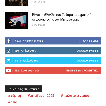
17/06/2026
Είναι η «ΕΛΑΣ» του Τσίπρα πραγματική
εναλλακτική στον Μητσοτάκη;
04/06/2026
7,273
Υποστηρικτές
ΚΆΝΤΕ LIKE
990
Ακόλουθοι
ΑΚΟΛΟΥΘΉΣΤΕ
1,118
Ακόλουθοι
ΑΚΟΛΟΥΘΉΣΤΕ
452
Συνδρομητές
ΓΊΝΕΤΕ ΣΥΝΔΡΟΜΗΤΉΣ
Επίκαιρες θεματικές
#τέμπη
#antifacon2025
#παλαιστινιακό
#ηπα