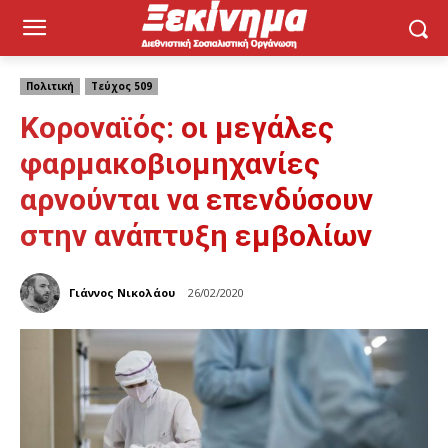
Πολιτική
Τεύχος 509
Κοροναϊός: οι μεγάλες
φαρμακοβιομηχανίες
αρνούνται να επενδύσουν
στην ανάπτυξη εμβολίων
Γιάννος Νικολάου
26/02/2020