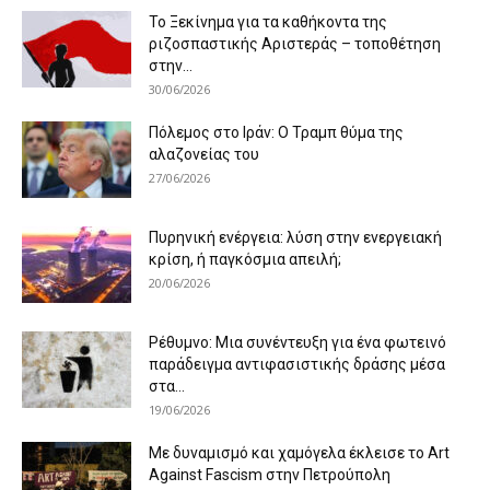
Το Ξεκίνημα για τα καθήκοντα της
ριζοσπαστικής Αριστεράς – τοποθέτηση
στην...
30/06/2026
Πόλεμος στο Ιράν: Ο Τραμπ θύμα της
αλαζονείας του
27/06/2026
Πυρηνική ενέργεια: λύση στην ενεργειακή
κρίση, ή παγκόσμια απειλή;
20/06/2026
Ρέθυμνο: Μια συνέντευξη για ένα φωτεινό
παράδειγμα αντιφασιστικής δράσης μέσα
στα...
19/06/2026
Με δυναμισμό και χαμόγελα έκλεισε το Art
Against Fascism στην Πετρούπολη