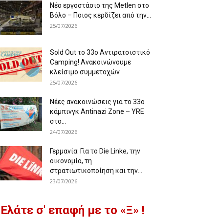
Νέο εργοστάσιο της Metlen στο
Βόλο – Ποιος κερδίζει από την...
25/07/2026
Sold Out το 33ο Αντιρατσιστικό
Camping! Ανακοινώνουμε
κλείσιμο συμμετοχών
25/07/2026
Νέες ανακοινώσεις για το 33ο
κάμπινγκ Antinazi Zone – YRE
στο...
24/07/2026
Γερμανία: Για το Die Linke, την
οικονομία, τη
στρατιωτικοποίηση και την...
23/07/2026
Ελάτε σ' επαφή με το «Ξ» !