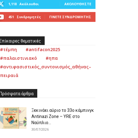
1,118
Ακόλουθοι
ΑΚΟΛΟΥΘΉΣΤΕ
451
Συνδρομητές
ΓΊΝΕΤΕ ΣΥΝΔΡΟΜΗΤΉΣ
Επίκαιρες θεματικές
#τέμπη
#antifacon2025
#παλαιστινιακό
#ηπα
#αντιφασιστικός_συντονισμός_αθήνας–
πειραιά
Πρόσφατα άρθρα
Ξεκινάει αύριο το 33ο κάμπινγκ
Antinazi Zone – YRE στο
Ναύπλιο...
30/07/2026