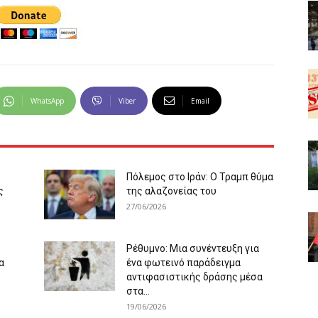
WhatsApp
Viber
Email
Πόλεμος στο Ιράν: Ο Τραμπ θύμα
ς
της αλαζονείας του
27/06/2026
Ρέθυμνο: Μια συνέντευξη για
α
ένα φωτεινό παράδειγμα
αντιφασιστικής δράσης μέσα
στα...
19/06/2026