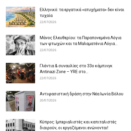
Ελληνικό: τα εργατικά «ατυχήματα» δεν είναι
τυχαία
22/07/2026
Μάνος Ελευθερίου: τα Παραπονεμένα Λόγια
των φτωχών και τα Μαλαματένια Λόγια...
22/07/2026
Γλέντια & συναυλίες στο 33ο κάμπινγκ
Antinazi Zone – YRE στο...
22/07/2026
Αντιφασιστική δράση στην Νέα Ιωνία Βόλου
20/07/2026
Κύπρος: Ιμπεριαλιστές και καπιταλιστές
διαιρούν, οι εργαζόμενοι ενώνονται!