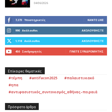
04/06/2026
7,273
Υποστηρικτές
ΚΆΝΤΕ LIKE
990
Ακόλουθοι
ΑΚΟΛΟΥΘΉΣΤΕ
1,118
Ακόλουθοι
ΑΚΟΛΟΥΘΉΣΤΕ
450
Συνδρομητές
ΓΊΝΕΤΕ ΣΥΝΔΡΟΜΗΤΉΣ
Επίκαιρες θεματικές
#τέμπη
#antifacon2025
#παλαιστινιακό
#ηπα
#αντιφασιστικός_συντονισμός_αθήνας–πειραιά
Πρόσφατα άρθρα