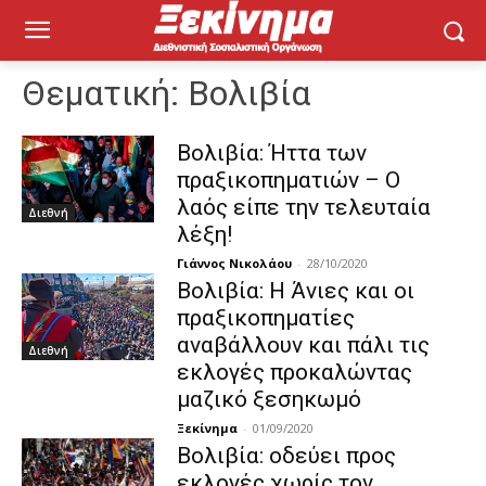
Θεματική:
Βολιβία
Βολιβία: Ήττα των
πραξικοπηματιών – Ο
λαός είπε την τελευταία
Διεθνή
λέξη!
Γιάννος Νικολάου
-
28/10/2020
Βολιβία: Η Άνιες και οι
πραξικοπηματίες
αναβάλλουν και πάλι τις
Διεθνή
εκλογές προκαλώντας
μαζικό ξεσηκωμό
Ξεκίνημα
-
01/09/2020
Βολιβία: οδεύει προς
εκλογές χωρίς τον