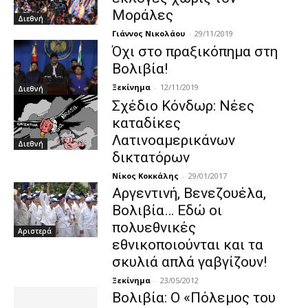
Μοράλες
Διεθνή
Γιάννος Νικολάου
-
29/11/2019
Όχι στο πραξικόπημα στη
Βολιβία!
Ξεκίνημα
-
12/11/2019
Διεθνή
Σχέδιο Κόνδωρ: Νέες
καταδίκες
Λατινοαμερικάνων
Διεθνή
δικτατόρων
Νίκος Κοκκάλης
-
29/01/2017
Αργεντινή, Βενεζουέλα,
Βολιβία… Εδώ οι
πολυεθνικές
Αριστερά
εθνικοποιούνται και τα
σκυλιά απλά γαβγίζουν!
Ξεκίνημα
-
23/05/2012
Βολιβία: Ο «Πόλεμος του