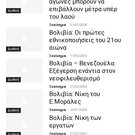
αγώνες μπορούν να
επιβάλλουν μέτρα υπέρ
Διεθνή
του λαού
Ξεκίνημα
-
01/01/2008
Βολιβία: Οι πρώτες
εθνικοποιήσεις του 21ου
αιώνα
Διεθνή
Ξεκίνημα
-
17/05/2006
Βολιβία – Βενεζουέλα:
Εξέγερση ενάντια στον
νεοφιλευθερισμό
Διεθνή
Ξεκίνημα
-
01/02/2006
Βολιβία: Νίκη του
Ε.Μοράλες
Ξεκίνημα
-
10/01/2006
Διεθνή
Βολιβία: Νίκη των
εργατών
Ξεκίνημα
-
01/02/2005
Διεθνή