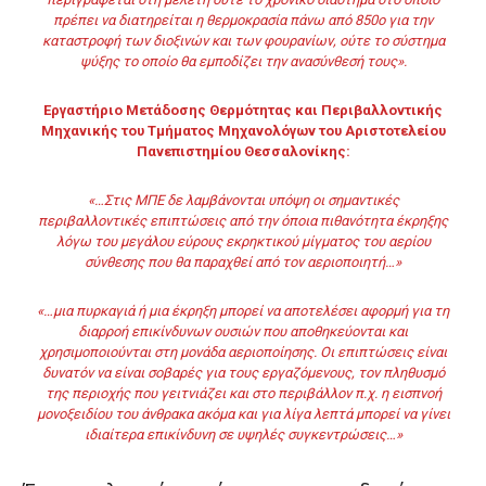
πρέπει να διατηρείται η θερμοκρασία πάνω από 850ο για την
καταστροφή των διοξινών και των φουρανίων, ούτε το σύστημα
ψύξης το οποίο θα εμποδίζει την ανασύνθεσή τους».
Εργαστήριο Μετάδοσης Θερμότητας και Περιβαλλοντικής
Μηχανικής του Τμήματος Μηχανολόγων του Αριστοτελείου
Πανεπιστημίου Θεσσαλονίκης:
«…Στις ΜΠΕ δε λαμβάνονται υπόψη οι σημαντικές
περιβαλλοντικές επιπτώσεις από την όποια πιθανότητα έκρηξης
λόγω του μεγάλου εύρους εκρηκτικού μίγματος του αερίου
σύνθεσης που θα παραχθεί από τον αεριοποιητή…»
«…μια πυρκαγιά ή μια έκρηξη μπορεί να αποτελέσει αφορμή για τη
διαρροή επικίνδυνων ουσιών που αποθηκεύονται και
χρησιμοποιούνται στη μονάδα αεριοποίησης. Οι επιπτώσεις είναι
δυνατόν να είναι σοβαρές για τους εργαζόμενους, τον πληθυσμό
της περιοχής που γειτνιάζει και στο περιβάλλον π.χ. η εισπνοή
μονοξειδίου του άνθρακα ακόμα και για λίγα λεπτά μπορεί να γίνει
ιδιαίτερα επικίνδυνη σε υψηλές συγκεντρώσεις…»