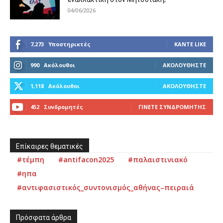
04/06/2026
7,273
Υποστηρικτές
ΚΆΝΤΕ LIKE
990
Ακόλουθοι
ΑΚΟΛΟΥΘΉΣΤΕ
1,118
Ακόλουθοι
ΑΚΟΛΟΥΘΉΣΤΕ
452
Συνδρομητές
ΓΊΝΕΤΕ ΣΥΝΔΡΟΜΗΤΉΣ
Επίκαιρες θεματικές
#τέμπη
#antifacon2025
#παλαιστινιακό
#ηπα
#αντιφασιστικός_συντονισμός_αθήνας–πειραιά
Πρόσφατα άρθρα