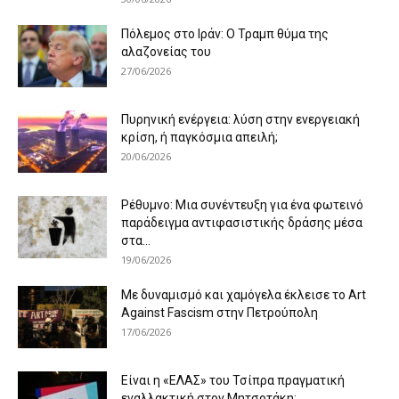
Πόλεμος στο Ιράν: Ο Τραμπ θύμα της
αλαζονείας του
27/06/2026
Πυρηνική ενέργεια: λύση στην ενεργειακή
κρίση, ή παγκόσμια απειλή;
20/06/2026
Ρέθυμνο: Μια συνέντευξη για ένα φωτεινό
παράδειγμα αντιφασιστικής δράσης μέσα
στα...
19/06/2026
Με δυναμισμό και χαμόγελα έκλεισε το Art
Against Fascism στην Πετρούπολη
17/06/2026
Είναι η «ΕΛΑΣ» του Τσίπρα πραγματική
εναλλακτική στον Μητσοτάκη;