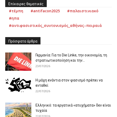
Επίκαιρες θεματικές
#τέμπη
#antifacon2025
#παλαιστινιακό
#ηπα
#αντιφασιστικός_συντονισμός_αθήνας–πειραιά
Πρόσφατα άρθρα
Γερμανία: Για το Die Linke, την οικονομία, τη
στρατιωτικοποίηση και την...
23/07/2026
Η μάχη ενάντια στον φασισμό πρέπει να
ενταθεί
22/07/2026
Ελληνικό: τα εργατικά «ατυχήματα» δεν είναι
τυχαία
22/07/2026