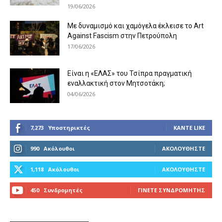
19/06/2026
Με δυναμισμό και χαμόγελα έκλεισε το Art
Against Fascism στην Πετρούπολη
17/06/2026
Είναι η «ΕΛΑΣ» του Τσίπρα πραγματική
εναλλακτική στον Μητσοτάκη;
04/06/2026
7,273
Υποστηρικτές
ΚΆΝΤΕ LIKE
990
Ακόλουθοι
ΑΚΟΛΟΥΘΉΣΤΕ
1,118
Ακόλουθοι
ΑΚΟΛΟΥΘΉΣΤΕ
450
Συνδρομητές
ΓΊΝΕΤΕ ΣΥΝΔΡΟΜΗΤΉΣ